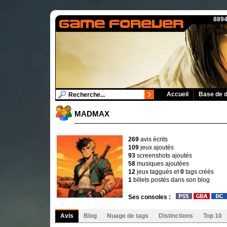
8894
Accueil
Base de 
MADMAX
269
avis écrits
109
jeux ajoutés
93
screenshots ajoutés
58
musiques ajoutées
12
jeux taggués et
0
tags créés
1
billets postés dans son blog
Ses consoles :
Avis
Blog
Nuage de tags
Distinctions
Top 10