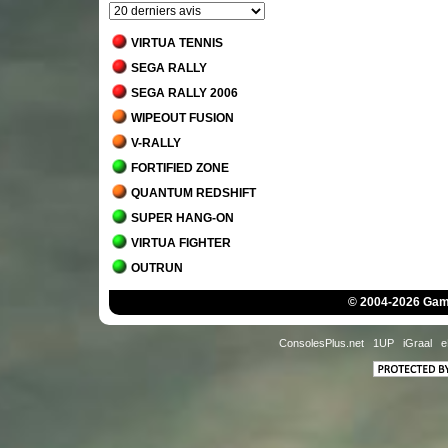
VIRTUA TENNIS
SEGA RALLY
SEGA RALLY 2006
WIPEOUT FUSION
V-RALLY
FORTIFIED ZONE
QUANTUM REDSHIFT
SUPER HANG-ON
VIRTUA FIGHTER
OUTRUN
INTERNATIONAL 3D TENNIS
© 2004-2026 Game
AFTER BURNER CLIMAX
HANG-ON
ConsolesPlus.net
1UP
iGraal
e
AFTER BURNER
SPACE HARRIER
R-TYPE
PENNY RACERS