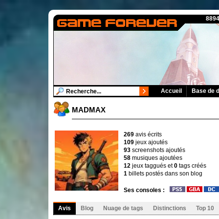
8894
Accueil
Base de 
MADMAX
269
avis écrits
109
jeux ajoutés
93
screenshots ajoutés
58
musiques ajoutées
12
jeux taggués et
0
tags créés
1
billets postés dans son blog
Ses consoles :
Avis
Blog
Nuage de tags
Distinctions
Top 10