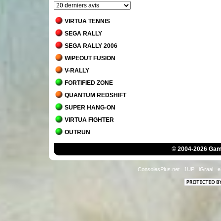
VIRTUA TENNIS
SEGA RALLY
SEGA RALLY 2006
WIPEOUT FUSION
V-RALLY
FORTIFIED ZONE
QUANTUM REDSHIFT
SUPER HANG-ON
VIRTUA FIGHTER
OUTRUN
INTERNATIONAL 3D TENNIS
© 2004-2026 Game
AFTER BURNER CLIMAX
HANG-ON
ConsolesPlus.net
1UP
iGraal
e
AFTER BURNER
SPACE HARRIER
R-TYPE
PENNY RACERS