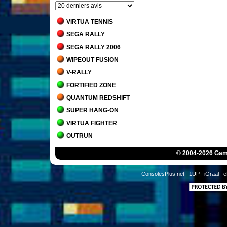
VIRTUA TENNIS
SEGA RALLY
SEGA RALLY 2006
WIPEOUT FUSION
V-RALLY
FORTIFIED ZONE
QUANTUM REDSHIFT
SUPER HANG-ON
VIRTUA FIGHTER
OUTRUN
INTERNATIONAL 3D TENNIS
© 2004-2026 Game
AFTER BURNER CLIMAX
HANG-ON
ConsolesPlus.net
1UP
iGraal
e
AFTER BURNER
SPACE HARRIER
R-TYPE
PENNY RACERS