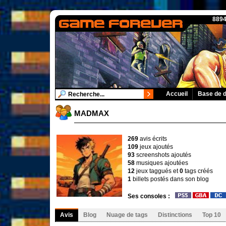
8894
Accueil
Base de 
MADMAX
269
avis écrits
109
jeux ajoutés
93
screenshots ajoutés
58
musiques ajoutées
12
jeux taggués et
0
tags créés
1
billets postés dans son blog
Ses consoles :
Avis
Blog
Nuage de tags
Distinctions
Top 10