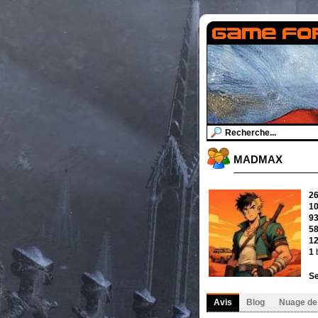
MADMAX
2
1
9
5
1
1
b
Se
Avis
Blog
Nuage de