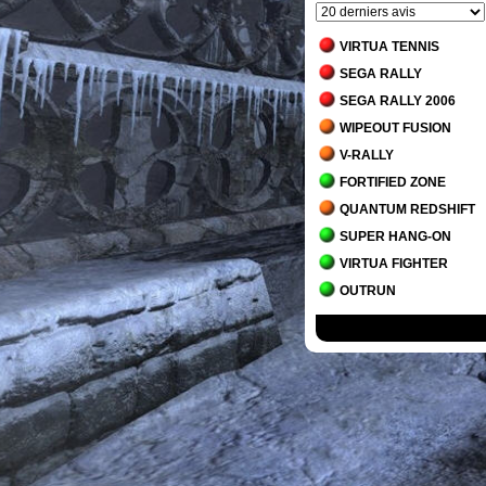
VIRTUA TENNIS
SEGA RALLY
SEGA RALLY 2006
WIPEOUT FUSION
V-RALLY
FORTIFIED ZONE
QUANTUM REDSHIFT
SUPER HANG-ON
VIRTUA FIGHTER
OUTRUN
INTERNATIONAL 3D TE
AFTER BURNER CLIM
HANG-ON
AFTER BURNER
SPACE HARRIER
R-TYPE
PENNY RACERS