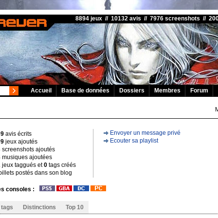
8894 jeux // 10132 avis // 7976 screenshots // 2
Accueil
Base de données
Dossiers
Membres
Forum
Envoyer un message privé
69
avis écrits
Ecouter sa playlist
09
jeux ajoutés
3
screenshots ajoutés
8
musiques ajoutées
2
jeux taggués et
0
tags créés
illets postés dans son blog
s consoles :
 tags
Distinctions
Top 10