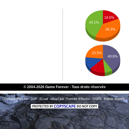
18.6%
43.1%
38.3%
23.5%
40.8%
NNIS
© 2004-2026 Game Forever - Tous droits réservés
AX
ConsolesPlus.net
1UP
iGraal
eBuyClub
Fortnite V-Bucks
OSRS
Bubble Shooter