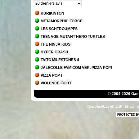
KURIKINTON
METAMORPHIC FORCE
LES SCHTROUMPFS
TEENAGE MUTANT HERO TURTLES
THE NINJA KIDS
HYPER CRASH
TAITO MILESTONES 4
JALECOLLE FAMICOM VER. PIZZA POP!
PIZZA POP !
VIOLENCE FIGHT
ZOOL
© 2004-2026 Game
SUPER BACK TO THE FUTURE II
DRAGON'S LAIR
ConsolesPlus.net
1UP
iGraal
e
CRIME CITY
POWER PUNCH II
VISCO COLLECTION
MARSUPILAMI - LE SECRET DU SARCOPHAGE