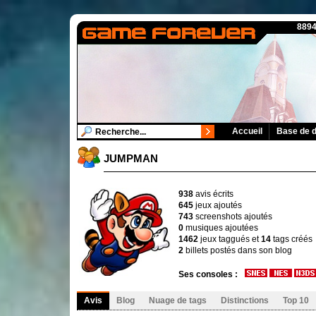
8894
Accueil
Base de 
JUMPMAN
938
avis écrits
645
jeux ajoutés
743
screenshots ajoutés
0
musiques ajoutées
1462
jeux taggués et
14
tags créés
2
billets postés dans son blog
Ses consoles :
Avis
Blog
Nuage de tags
Distinctions
Top 10