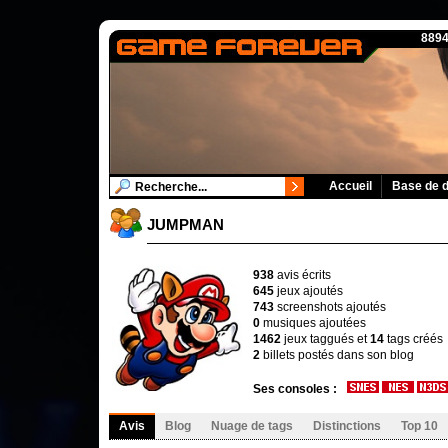
8894
Accueil
Base de 
JUMPMAN
938
avis écrits
645
jeux ajoutés
743
screenshots ajoutés
0
musiques ajoutées
1462
jeux taggués et
14
tags créés
2
billets postés dans son blog
Ses consoles :
Avis
Blog
Nuage de tags
Distinctions
Top 10