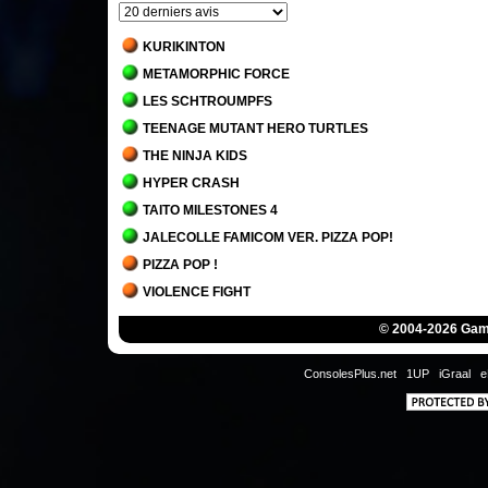
KURIKINTON
METAMORPHIC FORCE
LES SCHTROUMPFS
TEENAGE MUTANT HERO TURTLES
THE NINJA KIDS
HYPER CRASH
TAITO MILESTONES 4
JALECOLLE FAMICOM VER. PIZZA POP!
PIZZA POP !
VIOLENCE FIGHT
ZOOL
© 2004-2026 Game
SUPER BACK TO THE FUTURE II
DRAGON'S LAIR
ConsolesPlus.net
1UP
iGraal
e
CRIME CITY
POWER PUNCH II
VISCO COLLECTION
MARSUPILAMI - LE SECRET DU SARCOPHAGE