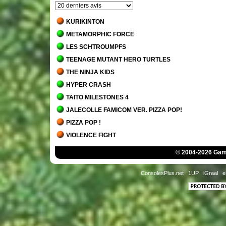
KURIKINTON
METAMORPHIC FORCE
LES SCHTROUMPFS
TEENAGE MUTANT HERO TURTLES
THE NINJA KIDS
HYPER CRASH
TAITO MILESTONES 4
JALECOLLE FAMICOM VER. PIZZA POP!
PIZZA POP !
VIOLENCE FIGHT
ZOOL
© 2004-2026 Game
SUPER BACK TO THE FUTURE II
DRAGON'S LAIR
ConsolesPlus.net
1UP
iGraal
e
CRIME CITY
POWER PUNCH II
VISCO COLLECTION
MARSUPILAMI - LE SECRET DU SARCOPHAGE