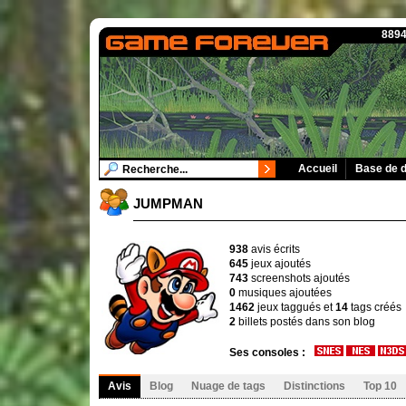
8894
Accueil
Base de 
JUMPMAN
938
avis écrits
645
jeux ajoutés
743
screenshots ajoutés
0
musiques ajoutées
1462
jeux taggués et
14
tags créés
2
billets postés dans son blog
Ses consoles :
Avis
Blog
Nuage de tags
Distinctions
Top 10