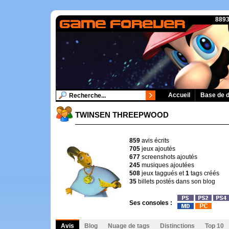
8893
Accueil
Base de 
TWINSEN THREEPWOOD
859
avis écrits
705
jeux ajoutés
677
screenshots ajoutés
245
musiques ajoutées
508
jeux taggués et
1
tags créés
35
billets postés dans son blog
Ses consoles :
Avis
Blog
Nuage de tags
Distinctions
Top 10