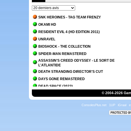
SNK HEROINES - TAG TEAM FRENZY
OKAMI HD
RESIDENT EVIL 4 (HD EDITION 2011)
UNRAVEL
BIOSHOCK - THE COLLECTION
SPIDER-MAN REMASTERED
ASSASSIN'S CREED ODYSSEY - LE SORT DE
L'ATLANTIDE
DEATH STRANDING DIRECTOR'S CUT
DAYS GONE REMASTERED
DEAD SPACE (2023)
© 2004-2026 Game
IT TAKES TWO
PLANET OF LANA
ConsolesPlus.net
1UP
iGraal
e
OVERCOOKED! - THE LOST MORSEL
ALAN WAKE 2
ALAN WAKE 2 - LA MAISON DU LAC
SCORN