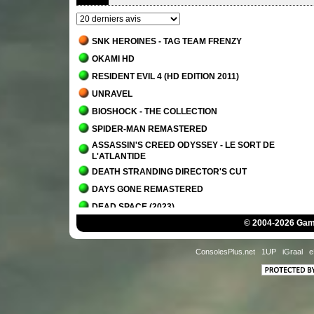
SNK HEROINES - TAG TEAM FRENZY
OKAMI HD
RESIDENT EVIL 4 (HD EDITION 2011)
UNRAVEL
BIOSHOCK - THE COLLECTION
SPIDER-MAN REMASTERED
ASSASSIN'S CREED ODYSSEY - LE SORT DE
L'ATLANTIDE
DEATH STRANDING DIRECTOR'S CUT
DAYS GONE REMASTERED
DEAD SPACE (2023)
© 2004-2026 Game
IT TAKES TWO
PLANET OF LANA
ConsolesPlus.net
1UP
iGraal
e
OVERCOOKED! - THE LOST MORSEL
ALAN WAKE 2
ALAN WAKE 2 - LA MAISON DU LAC
SCORN