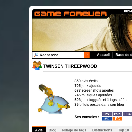
8894
Accueil
Base de 
TWINSEN THREEPWOOD
859
avis écrits
705
jeux ajoutés
677
screenshots ajoutés
245
musiques ajoutées
508
jeux taggués et
1
tags créés
35
billets postés dans son blog
Ses consoles :
Avis
Blog
Nuage de tags
Distinctions
Top 10