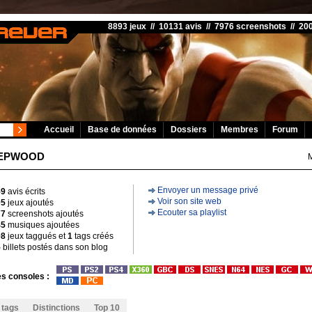
8893 jeux // 10131 avis // 7976 screenshots // 2
Accueil
Base de données
Dossiers
Membres
Forum
EEPWOOD
Envoyer un message privé
59
avis écrits
Voir son site web
05
jeux ajoutés
Ecouter sa playlist
77
screenshots ajoutés
45
musiques ajoutées
08
jeux taggués et
1
tags créés
5
billets postés dans son blog
s consoles :
 tags
Distinctions
Top 10