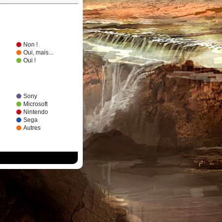
Non !
Oui, mais...
Oui !
Sony
Microsoft
Nintendo
Sega
Autres