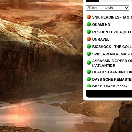
SNK HEROINES - TAG
OKAMI HD
RESIDENT EVIL 4 (HD E
UNRAVEL
BIOSHOCK - THE COL
SPIDER-MAN REMAST
ASSASSIN'S CREED OD
L'ATLANTIDE
DEATH STRANDING DI
DAYS GONE REMAST
DEAD SPACE (2023)
IT TAKES TWO
PLANET OF LANA
OVERCOOKED! - THE 
ALAN WAKE 2
ALAN WAKE 2 - LA MA
SCORN