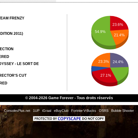
 TEAM FRENZY
23.6%
54.9%
DITION 2011)
21.4%
LECTION
ERED
23.3%
24.4%
YSSEY - LE SORT DE
27.1%
RECTOR'S CUT
ERED
© 2004-2026 Game Forever - Tous droits réservés
ConsolesPlus.net
1UP
iGraal
eBuyClub
Fortnite V-Bucks
OSRS
Bubble Shooter
LOST MORSEL
ISON DU LAC