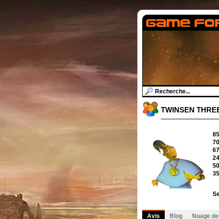
TWINSEN THR
8
7
6
2
5
3
Se
Avis
Blog
Nuage de