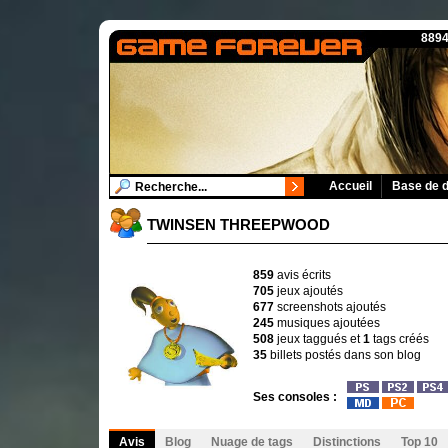
8894
Accueil
Base de 
TWINSEN THREEPWOOD
859
avis écrits
705
jeux ajoutés
677
screenshots ajoutés
245
musiques ajoutées
508
jeux taggués et
1
tags créés
35
billets postés dans son blog
Ses consoles :
Avis
Blog
Nuage de tags
Distinctions
Top 10