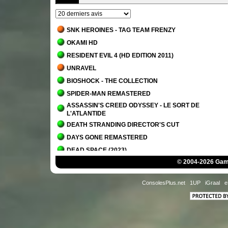
SNK HEROINES - TAG TEAM FRENZY
OKAMI HD
RESIDENT EVIL 4 (HD EDITION 2011)
UNRAVEL
BIOSHOCK - THE COLLECTION
SPIDER-MAN REMASTERED
ASSASSIN'S CREED ODYSSEY - LE SORT DE
L'ATLANTIDE
DEATH STRANDING DIRECTOR'S CUT
DAYS GONE REMASTERED
DEAD SPACE (2023)
© 2004-2026 Game
IT TAKES TWO
PLANET OF LANA
ConsolesPlus.net
1UP
iGraal
e
OVERCOOKED! - THE LOST MORSEL
ALAN WAKE 2
ALAN WAKE 2 - LA MAISON DU LAC
SCORN