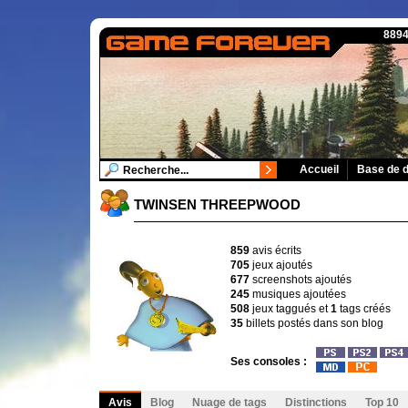
8894
Accueil
Base de 
TWINSEN THREEPWOOD
859
avis écrits
705
jeux ajoutés
677
screenshots ajoutés
245
musiques ajoutées
508
jeux taggués et
1
tags créés
35
billets postés dans son blog
Ses consoles :
Avis
Blog
Nuage de tags
Distinctions
Top 10