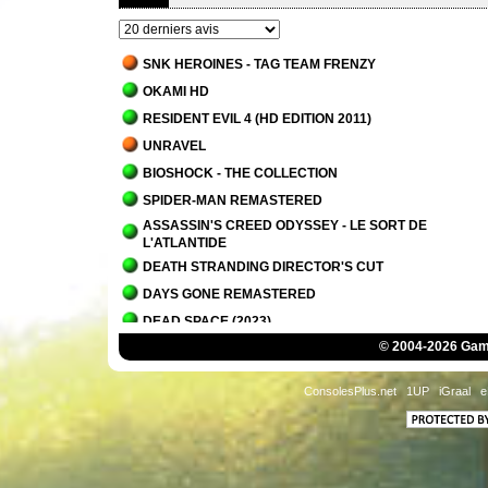
SNK HEROINES - TAG TEAM FRENZY
OKAMI HD
RESIDENT EVIL 4 (HD EDITION 2011)
UNRAVEL
BIOSHOCK - THE COLLECTION
SPIDER-MAN REMASTERED
ASSASSIN'S CREED ODYSSEY - LE SORT DE
L'ATLANTIDE
DEATH STRANDING DIRECTOR'S CUT
DAYS GONE REMASTERED
DEAD SPACE (2023)
© 2004-2026 Game
IT TAKES TWO
PLANET OF LANA
ConsolesPlus.net
1UP
iGraal
e
OVERCOOKED! - THE LOST MORSEL
ALAN WAKE 2
ALAN WAKE 2 - LA MAISON DU LAC
SCORN