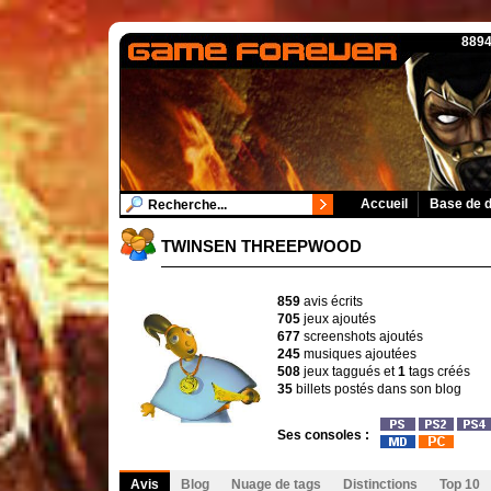
8894
Accueil
Base de 
TWINSEN THREEPWOOD
859
avis écrits
705
jeux ajoutés
677
screenshots ajoutés
245
musiques ajoutées
508
jeux taggués et
1
tags créés
35
billets postés dans son blog
Ses consoles :
Avis
Blog
Nuage de tags
Distinctions
Top 10