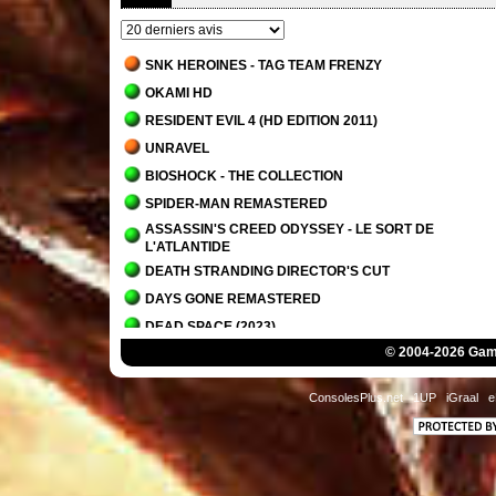
SNK HEROINES - TAG TEAM FRENZY
OKAMI HD
RESIDENT EVIL 4 (HD EDITION 2011)
UNRAVEL
BIOSHOCK - THE COLLECTION
SPIDER-MAN REMASTERED
ASSASSIN'S CREED ODYSSEY - LE SORT DE
L'ATLANTIDE
DEATH STRANDING DIRECTOR'S CUT
DAYS GONE REMASTERED
DEAD SPACE (2023)
© 2004-2026 Game
IT TAKES TWO
PLANET OF LANA
ConsolesPlus.net
1UP
iGraal
e
OVERCOOKED! - THE LOST MORSEL
ALAN WAKE 2
ALAN WAKE 2 - LA MAISON DU LAC
SCORN