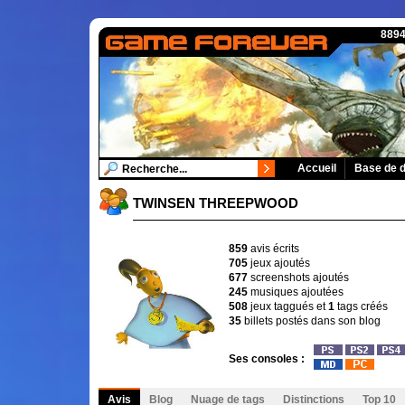
8894
Accueil
Base de 
TWINSEN THREEPWOOD
859
avis écrits
705
jeux ajoutés
677
screenshots ajoutés
245
musiques ajoutées
508
jeux taggués et
1
tags créés
35
billets postés dans son blog
Ses consoles :
Avis
Blog
Nuage de tags
Distinctions
Top 10