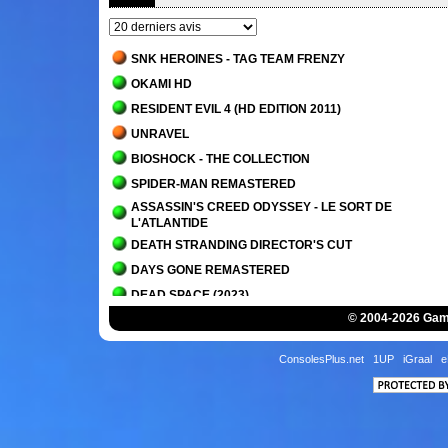
SNK HEROINES - TAG TEAM FRENZY
OKAMI HD
RESIDENT EVIL 4 (HD EDITION 2011)
UNRAVEL
BIOSHOCK - THE COLLECTION
SPIDER-MAN REMASTERED
ASSASSIN'S CREED ODYSSEY - LE SORT DE
L'ATLANTIDE
DEATH STRANDING DIRECTOR'S CUT
DAYS GONE REMASTERED
DEAD SPACE (2023)
© 2004-2026 Game
IT TAKES TWO
PLANET OF LANA
ConsolesPlus.net
1UP
iGraal
e
OVERCOOKED! - THE LOST MORSEL
ALAN WAKE 2
ALAN WAKE 2 - LA MAISON DU LAC
SCORN