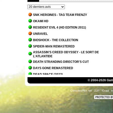
SNK HEROINES - TAG TEAM FRENZY
OKAMI HD
RESIDENT EVIL 4 (HD EDITION 2011)
UNRAVEL
BIOSHOCK - THE COLLECTION
SPIDER-MAN REMASTERED
ASSASSIN'S CREED ODYSSEY - LE SORT DE
L'ATLANTIDE
DEATH STRANDING DIRECTOR'S CUT
DAYS GONE REMASTERED
DEAD SPACE (2023)
© 2004-2026 Game
IT TAKES TWO
PLANET OF LANA
ConsolesPlus.net
1UP
iGraal
e
OVERCOOKED! - THE LOST MORSEL
ALAN WAKE 2
ALAN WAKE 2 - LA MAISON DU LAC
SCORN