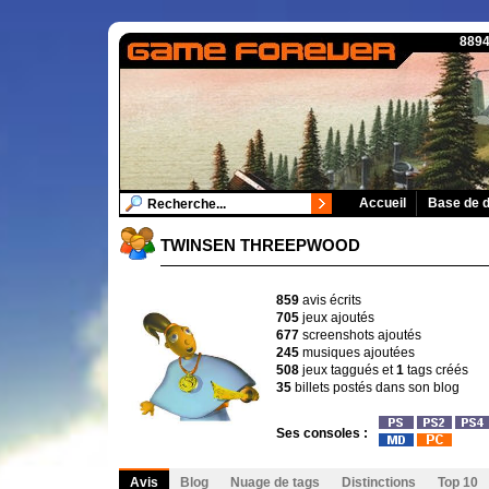
8894
Accueil
Base de 
TWINSEN THREEPWOOD
859
avis écrits
705
jeux ajoutés
677
screenshots ajoutés
245
musiques ajoutées
508
jeux taggués et
1
tags créés
35
billets postés dans son blog
Ses consoles :
Avis
Blog
Nuage de tags
Distinctions
Top 10