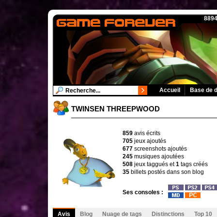
8894
Accueil
Base de 
TWINSEN THREEPWOOD
859
avis écrits
705
jeux ajoutés
677
screenshots ajoutés
245
musiques ajoutées
508
jeux taggués et
1
tags créés
35
billets postés dans son blog
Ses consoles :
Avis
Blog
Nuage de tags
Distinctions
Top 10