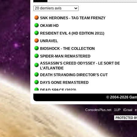
SNK HEROINES - TAG TEAM FRENZY
OKAMI HD
RESIDENT EVIL 4 (HD EDITION 2011)
UNRAVEL
BIOSHOCK - THE COLLECTION
SPIDER-MAN REMASTERED
ASSASSIN'S CREED ODYSSEY - LE SORT DE
L'ATLANTIDE
DEATH STRANDING DIRECTOR'S CUT
DAYS GONE REMASTERED
DEAD SPACE (2023)
© 2004-2026 Game
IT TAKES TWO
PLANET OF LANA
ConsolesPlus.net
1UP
iGraal
e
OVERCOOKED! - THE LOST MORSEL
ALAN WAKE 2
ALAN WAKE 2 - LA MAISON DU LAC
SCORN