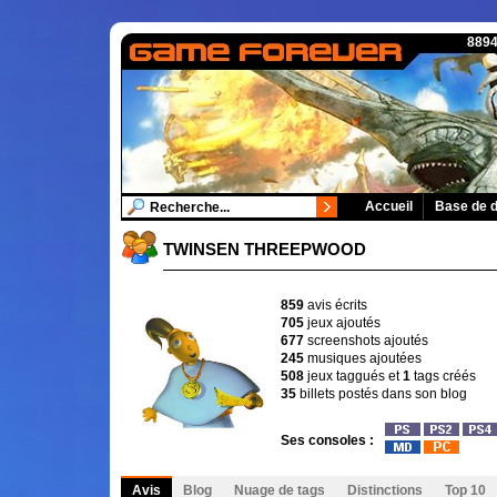
8894
Accueil
Base de 
TWINSEN THREEPWOOD
859
avis écrits
705
jeux ajoutés
677
screenshots ajoutés
245
musiques ajoutées
508
jeux taggués et
1
tags créés
35
billets postés dans son blog
Ses consoles :
Avis
Blog
Nuage de tags
Distinctions
Top 10