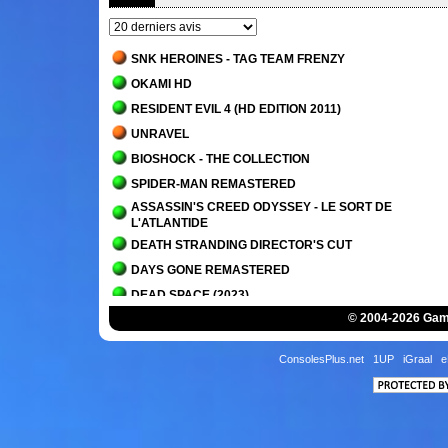
SNK HEROINES - TAG TEAM FRENZY
OKAMI HD
RESIDENT EVIL 4 (HD EDITION 2011)
UNRAVEL
BIOSHOCK - THE COLLECTION
SPIDER-MAN REMASTERED
ASSASSIN'S CREED ODYSSEY - LE SORT DE
L'ATLANTIDE
DEATH STRANDING DIRECTOR'S CUT
DAYS GONE REMASTERED
DEAD SPACE (2023)
© 2004-2026 Game
IT TAKES TWO
PLANET OF LANA
ConsolesPlus.net
1UP
iGraal
e
OVERCOOKED! - THE LOST MORSEL
ALAN WAKE 2
ALAN WAKE 2 - LA MAISON DU LAC
SCORN