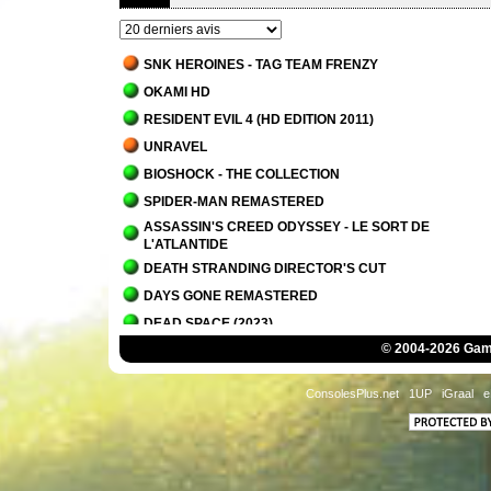
SNK HEROINES - TAG TEAM FRENZY
OKAMI HD
RESIDENT EVIL 4 (HD EDITION 2011)
UNRAVEL
BIOSHOCK - THE COLLECTION
SPIDER-MAN REMASTERED
ASSASSIN'S CREED ODYSSEY - LE SORT DE
L'ATLANTIDE
DEATH STRANDING DIRECTOR'S CUT
DAYS GONE REMASTERED
DEAD SPACE (2023)
© 2004-2026 Game
IT TAKES TWO
PLANET OF LANA
ConsolesPlus.net
1UP
iGraal
e
OVERCOOKED! - THE LOST MORSEL
ALAN WAKE 2
ALAN WAKE 2 - LA MAISON DU LAC
SCORN