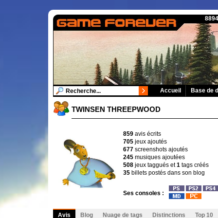
8894
Accueil
Base de 
TWINSEN THREEPWOOD
859
avis écrits
705
jeux ajoutés
677
screenshots ajoutés
245
musiques ajoutées
508
jeux taggués et
1
tags créés
35
billets postés dans son blog
Ses consoles :
Avis
Blog
Nuage de tags
Distinctions
Top 10