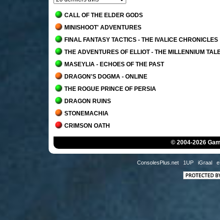
CALL OF THE ELDER GODS
MINISHOOT' ADVENTURES
FINAL FANTASY TACTICS - THE IVALICE CHRONICLES
THE ADVENTURES OF ELLIOT - THE MILLENNIUM TAL
MASEYLIA - ECHOES OF THE PAST
DRAGON'S DOGMA - ONLINE
THE ROGUE PRINCE OF PERSIA
DRAGON RUINS
STONEMACHIA
CRIMSON OATH
PRAGMATA
© 2004-2026 Game
GRIME II
HYPOGEA
ConsolesPlus.net
1UP
iGraal
e
FLYKNIGHT
GRIME
SANDS OF AURA
ISLETS