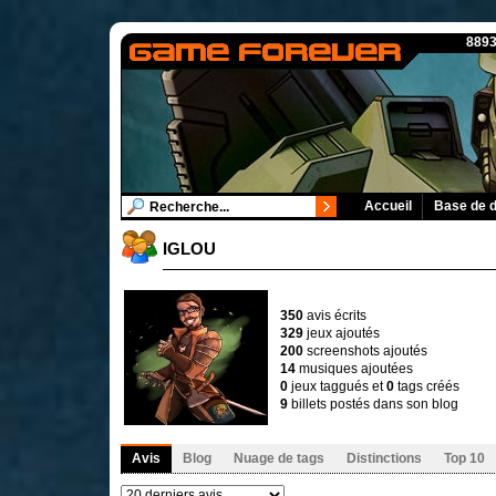
8893
Accueil
Base de 
IGLOU
350
avis écrits
329
jeux ajoutés
200
screenshots ajoutés
14
musiques ajoutées
0
jeux taggués et
0
tags créés
9
billets postés dans son blog
Avis
Blog
Nuage de tags
Distinctions
Top 10