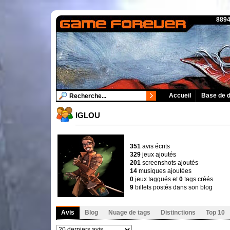
8894
Accueil
Base de 
IGLOU
351
avis écrits
329
jeux ajoutés
201
screenshots ajoutés
14
musiques ajoutées
0
jeux taggués et
0
tags créés
9
billets postés dans son blog
Avis
Blog
Nuage de tags
Distinctions
Top 10