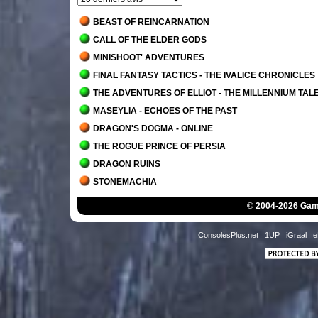
BEAST OF REINCARNATION
CALL OF THE ELDER GODS
MINISHOOT' ADVENTURES
FINAL FANTASY TACTICS - THE IVALICE CHRONICLES
THE ADVENTURES OF ELLIOT - THE MILLENNIUM TAL
MASEYLIA - ECHOES OF THE PAST
DRAGON'S DOGMA - ONLINE
THE ROGUE PRINCE OF PERSIA
DRAGON RUINS
STONEMACHIA
CRIMSON OATH
© 2004-2026 Game
PRAGMATA
GRIME II
ConsolesPlus.net
1UP
iGraal
e
HYPOGEA
FLYKNIGHT
GRIME
SANDS OF AURA