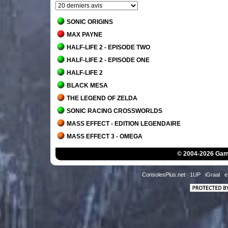
SONIC ORIGINS
MAX PAYNE
HALF-LIFE 2 - EPISODE TWO
HALF-LIFE 2 - EPISODE ONE
HALF-LIFE 2
BLACK MESA
THE LEGEND OF ZELDA
SONIC RACING CROSSWORLDS
MASS EFFECT - EDITION LEGENDAIRE
MASS EFFECT 3 - OMEGA
MASS EFFECT 3 - LEVIATHAN
© 2004-2026 Game
MASS EFFECT 3 - CITADELLE
MASS EFFECT 3 - SURGI DES CENDRES
ConsolesPlus.net
1UP
iGraal
e
MASS EFFECT 3
MASS EFFECT 2 - SUPREMATIE
MASS EFFECT 2 - LE COURTIER DE L'OMBRE
MASS EFFECT 2 - L'ARRIVEE