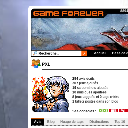
8894
Accueil
Base de 
PXL
294
avis écrits
207
jeux ajoutés
19
screenshots ajoutés
10
musiques ajoutées
8
jeux taggués et
0
tags créés
1
billets postés dans son blog
Ses consoles :
Avis
Blog
Nuage de tags
Distinctions
Top 10