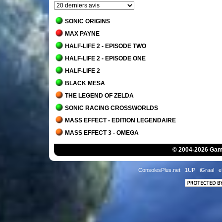
SONIC ORIGINS
MAX PAYNE
HALF-LIFE 2 - EPISODE TWO
HALF-LIFE 2 - EPISODE ONE
HALF-LIFE 2
BLACK MESA
THE LEGEND OF ZELDA
SONIC RACING CROSSWORLDS
MASS EFFECT - EDITION LEGENDAIRE
MASS EFFECT 3 - OMEGA
MASS EFFECT 3 - LEVIATHAN
© 2004-2026 Game
MASS EFFECT 3 - CITADELLE
MASS EFFECT 3 - SURGI DES CENDRES
ConsolesPlus.net
1UP
iGraal
e
MASS EFFECT 3
MASS EFFECT 2 - SUPREMATIE
MASS EFFECT 2 - LE COURTIER DE L'OMBRE
MASS EFFECT 2 - L'ARRIVEE