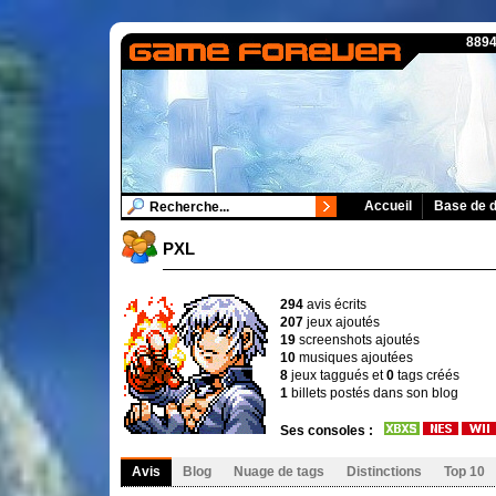
8894
Accueil
Base de 
PXL
294
avis écrits
207
jeux ajoutés
19
screenshots ajoutés
10
musiques ajoutées
8
jeux taggués et
0
tags créés
1
billets postés dans son blog
Ses consoles :
Avis
Blog
Nuage de tags
Distinctions
Top 10