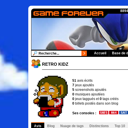
8894
Accueil
Base de 
RETRO KIDZ
51
avis écrits
7
jeux ajoutés
5
screenshots ajoutés
0
musiques ajoutées
0
jeux taggués et
0
tags créés
0
billets postés dans son blog
Ses consoles :
Avis
Blog
Nuage de tags
Distinctions
Top 10