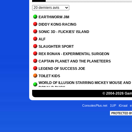
EARTHWORM JIM
DIDDY KONG RACING
SONIC 3D - FLICKIES' ISLAND
ALF
SLAUGHTER SPORT
REX RONAN - EXPERIMENTAL SURGEON
CAPTAIN PLANET AND THE PLANETEERS
LEGEND OF SUCCESS JOE
TOILET KIDS
WORLD OF ILLUSION STARRING MICKEY MOUSE AND
DONALD DUCK
© 2004-2026 Game
THE BINDING OF ISAAC
SUPER MEAT BOY
ConsolesPlus.net
1UP
iGraal
e
NIPPON MARATHON
UNDERTALE
TOY STORY
EARTHWORM JIM 3D