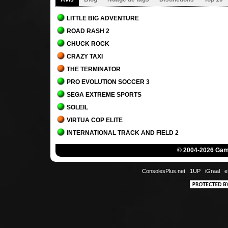
LITTLE BIG ADVENTURE
ROAD RASH 2
CHUCK ROCK
CRAZY TAXI
THE TERMINATOR
PRO EVOLUTION SOCCER 3
SEGA EXTREME SPORTS
SOLEIL
VIRTUA COP ELITE
INTERNATIONAL TRACK AND FIELD 2
BATTLE ARENA TOSHINDEN
© 2004-2026 Game
SYPHON FILTER
EXPLOSIVE RACING
ConsolesPlus.net
1UP
iGraal
e
TIME CRISIS 2
FINAL FANTASY VIII
NBA JAM
EHRGEIZ