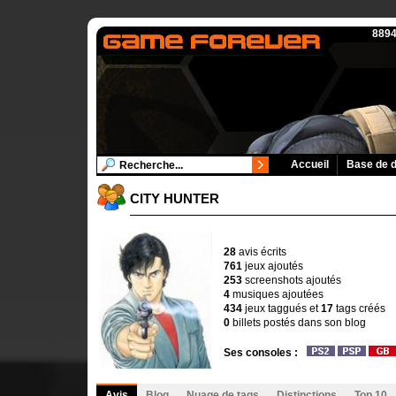
8894
Accueil
Base de 
CITY HUNTER
28
avis écrits
761
jeux ajoutés
253
screenshots ajoutés
4
musiques ajoutées
434
jeux taggués et
17
tags créés
0
billets postés dans son blog
Ses consoles :
Avis
Blog
Nuage de tags
Distinctions
Top 10