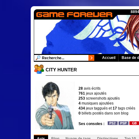
8894
Accueil
Base de 
CITY HUNTER
28
avis écrits
761
jeux ajoutés
253
screenshots ajoutés
4
musiques ajoutées
434
jeux taggués et
17
tags créés
0
billets postés dans son blog
Ses consoles :
Avis
Blog
Nuage de tags
Distinctions
Top 10