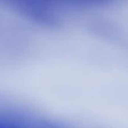
COMMAND & CONQUER - ALERTE ROUGE
WIPEOUT FUSION
GRAND THEFT AUTO 3
LA LEGENDE DE THOR
LEMMINGS
HEADHUNTER
SHINOBI
DRAGON BALL Z - L'APPEL DU DESTIN
FLASHBACK
WIPEOUT 2097
CHRONO CROSS