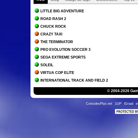
LITTLE BIG ADVENTURE
ROAD RASH 2
CHUCK ROCK
CRAZY TAXI
THE TERMINATOR
PRO EVOLUTION SOCCER 3
SEGA EXTREME SPORTS
SOLEIL
VIRTUA COP ELITE
INTERNATIONAL TRACK AND FIELD 2
BATTLE ARENA TOSHINDEN
© 2004-2026 Game
SYPHON FILTER
EXPLOSIVE RACING
ConsolesPlus.net
1UP
iGraal
e
TIME CRISIS 2
FINAL FANTASY VIII
NBA JAM
EHRGEIZ