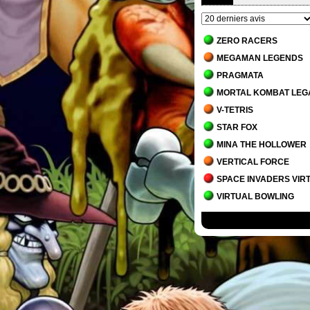
ZERO RACERS
MEGAMAN LEGENDS
PRAGMATA
MORTAL KOMBAT LEG
V-TETRIS
STAR FOX
MINA THE HOLLOWER
VERTICAL FORCE
SPACE INVADERS VIR
VIRTUAL BOWLING
MORTAL KOMBAT 1
JACK BROS.
DETROIT - BECOME H
STAR WARS JEDI - SU
MARIO'S TENNIS
THE MANSION OF INN