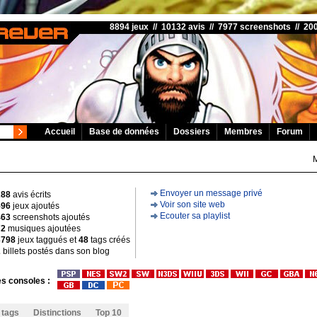
8894 jeux // 10132 avis // 7977 screenshots // 2
Accueil
Base de données
Dossiers
Membres
Forum
Envoyer un message privé
288
avis écrits
Voir son site web
596
jeux ajoutés
Ecouter sa playlist
463
screenshots ajoutés
72
musiques ajoutées
3798
jeux taggués et
48
tags créés
2
billets postés dans son blog
s consoles :
 tags
Distinctions
Top 10