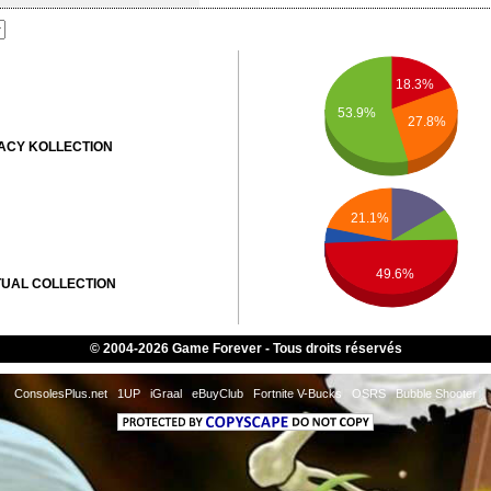
18.3%
53.9%
27.8%
ACY KOLLECTION
21.1%
49.6%
TUAL COLLECTION
© 2004-2026 Game Forever - Tous droits réservés
UMAN
ConsolesPlus.net
1UP
iGraal
eBuyClub
Fortnite V-Bucks
OSRS
Bubble Shooter
RVIVOR
SMOUTH