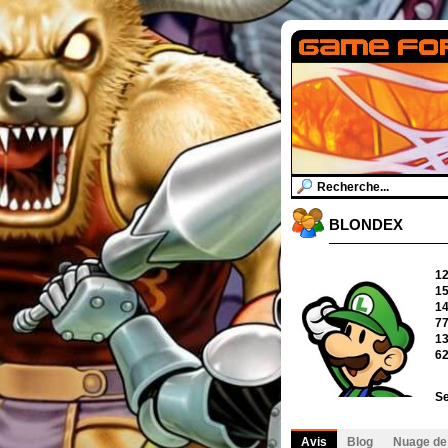
BLONDEX
1
1
1
7
1
6
Se
Avis
Blog
Nuage de