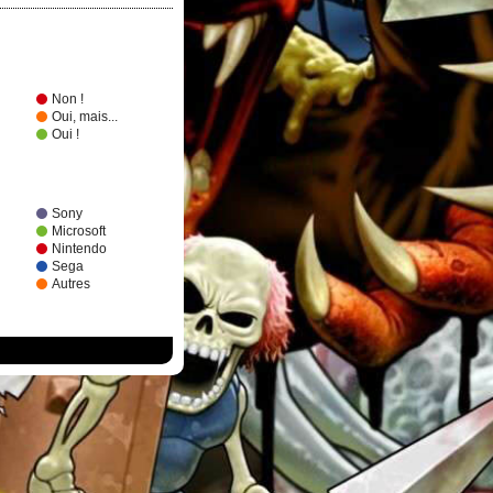
Non !
Oui, mais...
Oui !
Sony
Microsoft
Nintendo
Sega
Autres