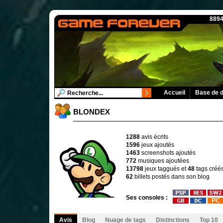
8894
Accueil
Base de 
BLONDEX
1288
avis écrits
1596
jeux ajoutés
1463
screenshots ajoutés
772
musiques ajoutées
13798
jeux taggués et
48
tags créé
62
billets postés dans son blog
Ses consoles :
Avis
Blog
Nuage de tags
Distinctions
Top 10