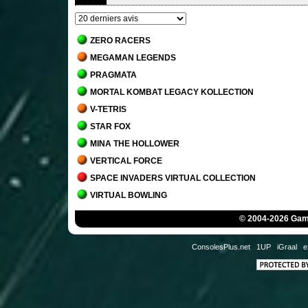
ZERO RACERS
MEGAMAN LEGENDS
PRAGMATA
MORTAL KOMBAT LEGACY KOLLECTION
V-TETRIS
STAR FOX
MINA THE HOLLOWER
VERTICAL FORCE
SPACE INVADERS VIRTUAL COLLECTION
VIRTUAL BOWLING
MORTAL KOMBAT 1
© 2004-2026 Game
JACK BROS.
DETROIT - BECOME HUMAN
ConsolesPlus.net
1UP
iGraal
e
STAR WARS JEDI - SURVIVOR
MARIO'S TENNIS
THE MANSION OF INNSMOUTH