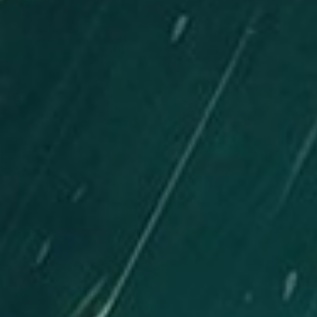
3D TETRIS
RED ALARM
SUPER MARIO BROS. WONDER + RENDEZ-VOUS AU
PARC BELLABEL
GOLF