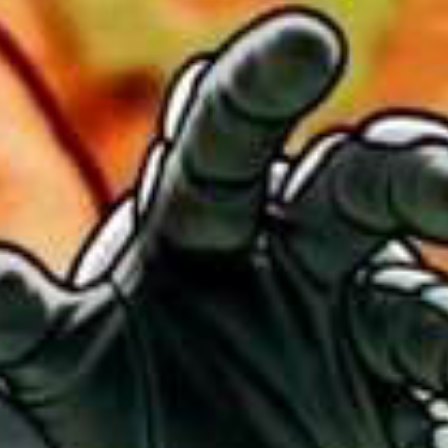
3D TETRIS
RED ALARM
SUPER MARIO BROS. WONDER + RENDEZ-VOUS AU
PARC BELLABEL
GOLF