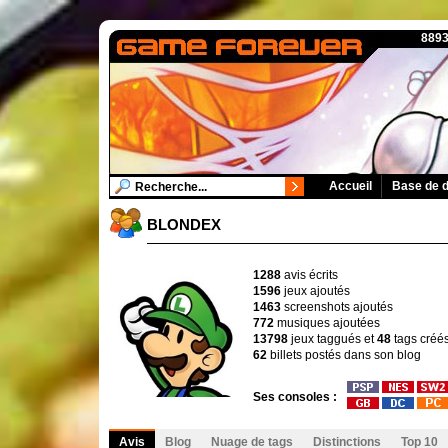
8893
Accueil
Base de 
BLONDEX
1288
avis écrits
1596
jeux ajoutés
1463
screenshots ajoutés
772
musiques ajoutées
13798
jeux taggués et
48
tags créé
62
billets postés dans son blog
Ses consoles :
Avis
Blog
Nuage de tags
Distinctions
Top 10