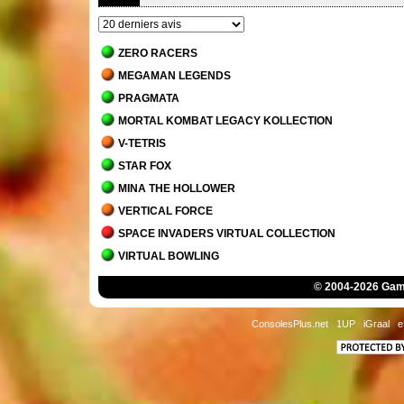
ZERO RACERS
MEGAMAN LEGENDS
PRAGMATA
MORTAL KOMBAT LEGACY KOLLECTION
V-TETRIS
STAR FOX
MINA THE HOLLOWER
VERTICAL FORCE
SPACE INVADERS VIRTUAL COLLECTION
VIRTUAL BOWLING
MORTAL KOMBAT 1
© 2004-2026 Game
JACK BROS.
DETROIT - BECOME HUMAN
ConsolesPlus.net
1UP
iGraal
e
STAR WARS JEDI - SURVIVOR
MARIO'S TENNIS
THE MANSION OF INNSMOUTH