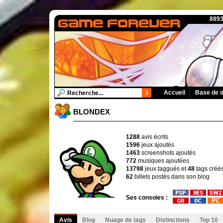
8893
Accueil
Base de 
BLONDEX
1288
avis écrits
1596
jeux ajoutés
1463
screenshots ajoutés
772
musiques ajoutées
13798
jeux taggués et
48
tags créé
62
billets postés dans son blog
Ses consoles :
Avis
Blog
Nuage de tags
Distinctions
Top 10