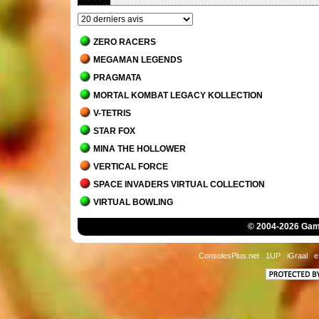
ZERO RACERS
MEGAMAN LEGENDS
PRAGMATA
MORTAL KOMBAT LEGACY KOLLECTION
V-TETRIS
STAR FOX
MINA THE HOLLOWER
VERTICAL FORCE
SPACE INVADERS VIRTUAL COLLECTION
VIRTUAL BOWLING
MORTAL KOMBAT 1
© 2004-2026 Game
JACK BROS.
DETROIT - BECOME HUMAN
ConsolesPlus.net
1UP
iGraal
e
STAR WARS JEDI - SURVIVOR
MARIO'S TENNIS
THE MANSION OF INNSMOUTH