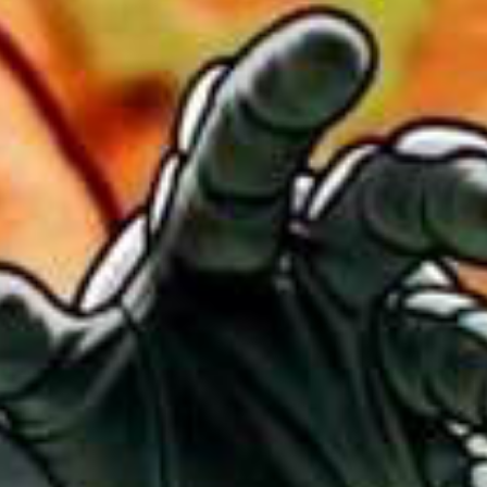
3D TETRIS
RED ALARM
SUPER MARIO BROS. WONDER + RENDEZ-VOUS AU
PARC BELLABEL
GOLF