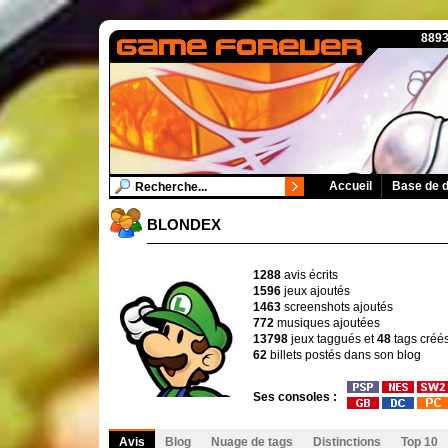
8893
Accueil
Base de 
BLONDEX
1288
avis écrits
1596
jeux ajoutés
1463
screenshots ajoutés
772
musiques ajoutées
13798
jeux taggués et
48
tags créé
62
billets postés dans son blog
Ses consoles :
Avis
Blog
Nuage de tags
Distinctions
Top 10