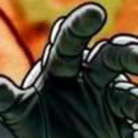
3D TETRIS
RED ALARM
SUPER MARIO BROS. WONDER + RENDEZ-VOUS AU
PARC BELLABEL
GOLF