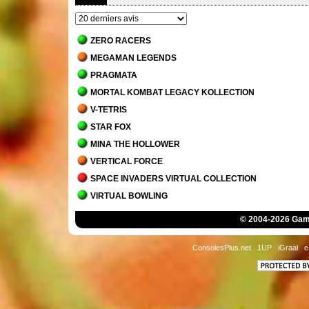
ZERO RACERS
MEGAMAN LEGENDS
PRAGMATA
MORTAL KOMBAT LEGACY KOLLECTION
V-TETRIS
STAR FOX
MINA THE HOLLOWER
VERTICAL FORCE
SPACE INVADERS VIRTUAL COLLECTION
VIRTUAL BOWLING
MORTAL KOMBAT 1
© 2004-2026 Game
JACK BROS.
DETROIT - BECOME HUMAN
ConsolesPlus.net
1UP
iGraal
e
STAR WARS JEDI - SURVIVOR
MARIO'S TENNIS
THE MANSION OF INNSMOUTH