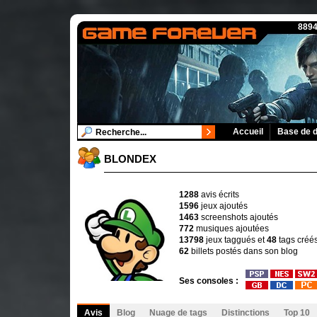
8894
Accueil
Base de 
BLONDEX
1288
avis écrits
1596
jeux ajoutés
1463
screenshots ajoutés
772
musiques ajoutées
13798
jeux taggués et
48
tags créé
62
billets postés dans son blog
Ses consoles :
Avis
Blog
Nuage de tags
Distinctions
Top 10