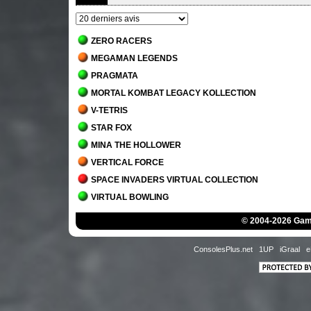
ZERO RACERS
MEGAMAN LEGENDS
PRAGMATA
MORTAL KOMBAT LEGACY KOLLECTION
V-TETRIS
STAR FOX
MINA THE HOLLOWER
VERTICAL FORCE
SPACE INVADERS VIRTUAL COLLECTION
VIRTUAL BOWLING
MORTAL KOMBAT 1
© 2004-2026 Game
JACK BROS.
DETROIT - BECOME HUMAN
ConsolesPlus.net
1UP
iGraal
e
STAR WARS JEDI - SURVIVOR
MARIO'S TENNIS
THE MANSION OF INNSMOUTH