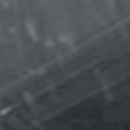
3D TETRIS
RED ALARM
SUPER MARIO BROS. WONDER + RENDEZ-VOUS AU
PARC BELLABEL
GOLF