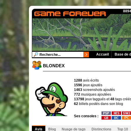
8894
Accueil
Base de 
BLONDEX
1288
avis écrits
1596
jeux ajoutés
1463
screenshots ajoutés
772
musiques ajoutées
13798
jeux taggués et
48
tags créé
62
billets postés dans son blog
Ses consoles :
Avis
Blog
Nuage de tags
Distinctions
Top 10