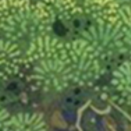
3D TETRIS
RED ALARM
SUPER MARIO BROS. WONDER + RENDEZ-VOUS AU
PARC BELLABEL
GOLF