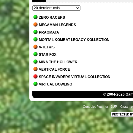
ZERO RACERS
MEGAMAN LEGENDS
PRAGMATA
MORTAL KOMBAT LEGACY KOLLECTION
V-TETRIS
STAR FOX
MINA THE HOLLOWER
VERTICAL FORCE
SPACE INVADERS VIRTUAL COLLECTION
VIRTUAL BOWLING
MORTAL KOMBAT 1
© 2004-2026 Game
JACK BROS.
DETROIT - BECOME HUMAN
ConsolesPlus.net
1UP
iGraal
e
STAR WARS JEDI - SURVIVOR
MARIO'S TENNIS
THE MANSION OF INNSMOUTH