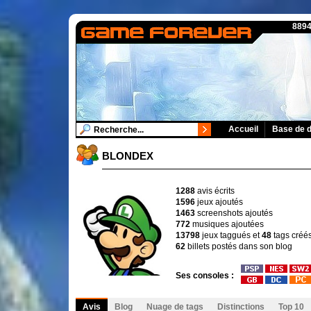
8894
Accueil
Base de 
BLONDEX
1288
avis écrits
1596
jeux ajoutés
1463
screenshots ajoutés
772
musiques ajoutées
13798
jeux taggués et
48
tags créé
62
billets postés dans son blog
Ses consoles :
Avis
Blog
Nuage de tags
Distinctions
Top 10