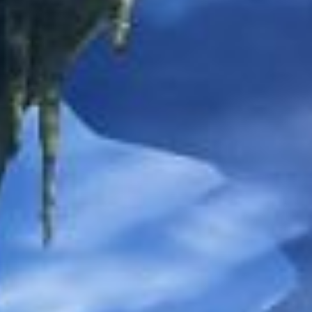
3D TETRIS
RED ALARM
SUPER MARIO BROS. WONDER + RENDEZ-VOUS AU
PARC BELLABEL
GOLF