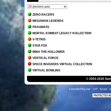
ZERO RACERS
MEGAMAN LEGENDS
PRAGMATA
MORTAL KOMBAT LEGACY KOLLECTION
V-TETRIS
STAR FOX
MINA THE HOLLOWER
VERTICAL FORCE
SPACE INVADERS VIRTUAL COLLECTION
VIRTUAL BOWLING
MORTAL KOMBAT 1
© 2004-2026 Game
JACK BROS.
DETROIT - BECOME HUMAN
ConsolesPlus.net
1UP
iGraal
e
STAR WARS JEDI - SURVIVOR
MARIO'S TENNIS
THE MANSION OF INNSMOUTH