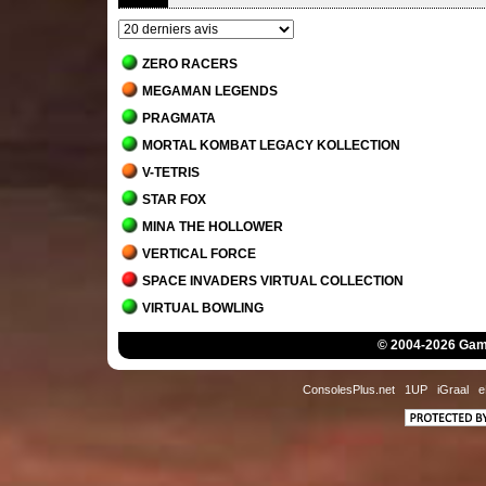
ZERO RACERS
MEGAMAN LEGENDS
PRAGMATA
MORTAL KOMBAT LEGACY KOLLECTION
V-TETRIS
STAR FOX
MINA THE HOLLOWER
VERTICAL FORCE
SPACE INVADERS VIRTUAL COLLECTION
VIRTUAL BOWLING
MORTAL KOMBAT 1
© 2004-2026 Game
JACK BROS.
DETROIT - BECOME HUMAN
ConsolesPlus.net
1UP
iGraal
e
STAR WARS JEDI - SURVIVOR
MARIO'S TENNIS
THE MANSION OF INNSMOUTH