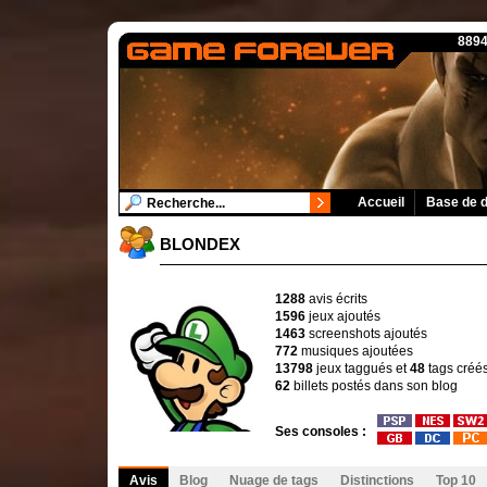
8894
Accueil
Base de 
BLONDEX
1288
avis écrits
1596
jeux ajoutés
1463
screenshots ajoutés
772
musiques ajoutées
13798
jeux taggués et
48
tags créé
62
billets postés dans son blog
Ses consoles :
Avis
Blog
Nuage de tags
Distinctions
Top 10