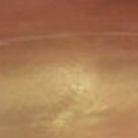
3D TETRIS
RED ALARM
SUPER MARIO BROS. WONDER + RENDEZ-VOUS AU
PARC BELLABEL
GOLF