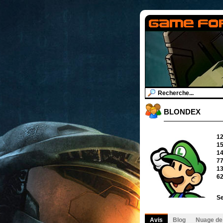
BLONDEX
1
1
1
7
1
6
Se
Avis
Blog
Nuage de