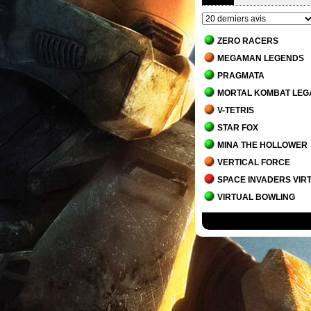
ZERO RACERS
MEGAMAN LEGENDS
PRAGMATA
MORTAL KOMBAT LEG
V-TETRIS
STAR FOX
MINA THE HOLLOWER
VERTICAL FORCE
SPACE INVADERS VIR
VIRTUAL BOWLING
MORTAL KOMBAT 1
JACK BROS.
DETROIT - BECOME H
STAR WARS JEDI - SU
MARIO'S TENNIS
THE MANSION OF INN