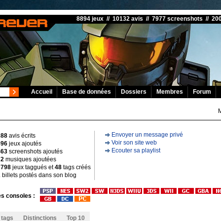
8894 jeux // 10132 avis // 7977 screenshots // 2
Accueil
Base de données
Dossiers
Membres
Forum
Envoyer un message privé
288
avis écrits
Voir son site web
596
jeux ajoutés
Ecouter sa playlist
463
screenshots ajoutés
72
musiques ajoutées
3798
jeux taggués et
48
tags créés
2
billets postés dans son blog
s consoles :
 tags
Distinctions
Top 10