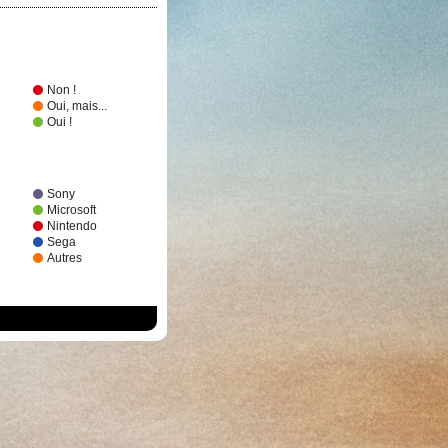
Non !
Oui, mais...
Oui !
Sony
Microsoft
Nintendo
Sega
Autres