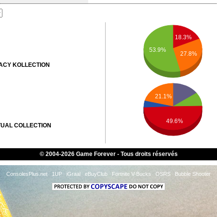
18.3%
53.9%
27.8%
ACY KOLLECTION
21.1%
49.6%
TUAL COLLECTION
© 2004-2026 Game Forever - Tous droits réservés
UMAN
ConsolesPlus.net
1UP
iGraal
eBuyClub
Fortnite V-Bucks
OSRS
Bubble Shooter
RVIVOR
SMOUTH