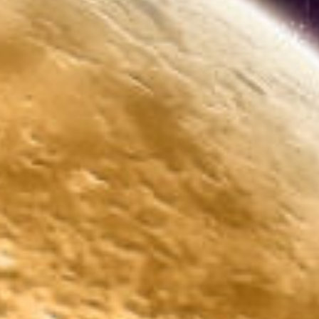
3D TETRIS
RED ALARM
SUPER MARIO BROS. WONDER + RENDEZ-VOUS AU
PARC BELLABEL
GOLF