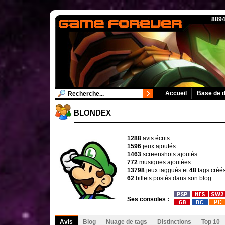
8894
Accueil
Base de 
BLONDEX
1288
avis écrits
1596
jeux ajoutés
1463
screenshots ajoutés
772
musiques ajoutées
13798
jeux taggués et
48
tags créé
62
billets postés dans son blog
Ses consoles :
Avis
Blog
Nuage de tags
Distinctions
Top 10