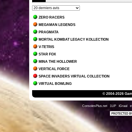
ZERO RACERS
MEGAMAN LEGENDS
PRAGMATA
MORTAL KOMBAT LEGACY KOLLECTION
V-TETRIS
STAR FOX
MINA THE HOLLOWER
VERTICAL FORCE
SPACE INVADERS VIRTUAL COLLECTION
VIRTUAL BOWLING
MORTAL KOMBAT 1
© 2004-2026 Game
JACK BROS.
DETROIT - BECOME HUMAN
ConsolesPlus.net
1UP
iGraal
e
STAR WARS JEDI - SURVIVOR
MARIO'S TENNIS
THE MANSION OF INNSMOUTH