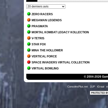
ZERO RACERS
MEGAMAN LEGENDS
PRAGMATA
MORTAL KOMBAT LEGACY KOLLECTION
V-TETRIS
STAR FOX
MINA THE HOLLOWER
VERTICAL FORCE
SPACE INVADERS VIRTUAL COLLECTION
VIRTUAL BOWLING
MORTAL KOMBAT 1
© 2004-2026 Game
JACK BROS.
DETROIT - BECOME HUMAN
ConsolesPlus.net
1UP
iGraal
e
STAR WARS JEDI - SURVIVOR
MARIO'S TENNIS
THE MANSION OF INNSMOUTH