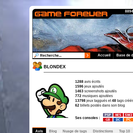
8894
Accueil
Base de 
BLONDEX
1288
avis écrits
1596
jeux ajoutés
1463
screenshots ajoutés
772
musiques ajoutées
13798
jeux taggués et
48
tags créé
62
billets postés dans son blog
Ses consoles :
Avis
Blog
Nuage de tags
Distinctions
Top 10