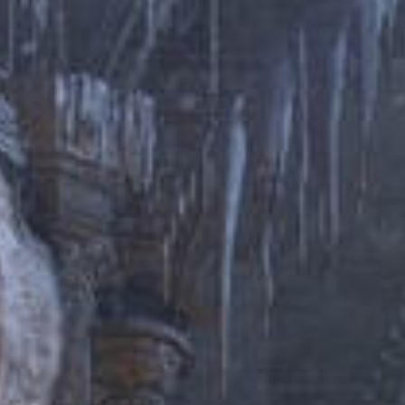
3D TETRIS
RED ALARM
SUPER MARIO BROS. WONDER + RENDEZ-VOUS AU
PARC BELLABEL
GOLF