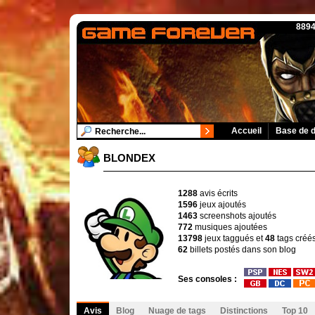
8894
Accueil
Base de 
BLONDEX
1288
avis écrits
1596
jeux ajoutés
1463
screenshots ajoutés
772
musiques ajoutées
13798
jeux taggués et
48
tags créé
62
billets postés dans son blog
Ses consoles :
Avis
Blog
Nuage de tags
Distinctions
Top 10