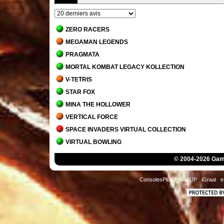
ZERO RACERS
MEGAMAN LEGENDS
PRAGMATA
MORTAL KOMBAT LEGACY KOLLECTION
V-TETRIS
STAR FOX
MINA THE HOLLOWER
VERTICAL FORCE
SPACE INVADERS VIRTUAL COLLECTION
VIRTUAL BOWLING
MORTAL KOMBAT 1
© 2004-2026 Game
JACK BROS.
DETROIT - BECOME HUMAN
ConsolesPlus.net
1UP
iGraal
e
STAR WARS JEDI - SURVIVOR
MARIO'S TENNIS
THE MANSION OF INNSMOUTH