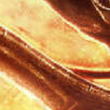
3D TETRIS
RED ALARM
SUPER MARIO BROS. WONDER + RENDEZ-VOUS AU
PARC BELLABEL
GOLF