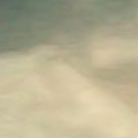
3D TETRIS
RED ALARM
SUPER MARIO BROS. WONDER + RENDEZ-VOUS AU
PARC BELLABEL
GOLF