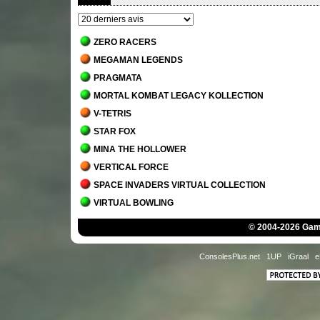
ZERO RACERS
MEGAMAN LEGENDS
PRAGMATA
MORTAL KOMBAT LEGACY KOLLECTION
V-TETRIS
STAR FOX
MINA THE HOLLOWER
VERTICAL FORCE
SPACE INVADERS VIRTUAL COLLECTION
VIRTUAL BOWLING
MORTAL KOMBAT 1
© 2004-2026 Game
JACK BROS.
DETROIT - BECOME HUMAN
ConsolesPlus.net
1UP
iGraal
e
STAR WARS JEDI - SURVIVOR
MARIO'S TENNIS
THE MANSION OF INNSMOUTH