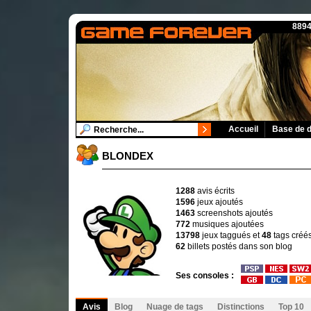
8894
Accueil
Base de 
BLONDEX
1288
avis écrits
1596
jeux ajoutés
1463
screenshots ajoutés
772
musiques ajoutées
13798
jeux taggués et
48
tags créé
62
billets postés dans son blog
Ses consoles :
Avis
Blog
Nuage de tags
Distinctions
Top 10