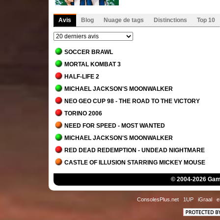
Avis
Blog
Nuage de tags
Distinctions
Top 10
SOCCER BRAWL
MORTAL KOMBAT 3
HALF-LIFE 2
MICHAEL JACKSON'S MOONWALKER
NEO GEO CUP 98 - THE ROAD TO THE VICTORY
TORINO 2006
NEED FOR SPEED - MOST WANTED
MICHAEL JACKSON'S MOONWALKER
RED DEAD REDEMPTION - UNDEAD NIGHTMARE
CASTLE OF ILLUSION STARRING MICKEY MOUSE
DEAD OR ALIVE XTREME BEACH VOLLEYBALL
© 2004-2026 Game
BASEBALL STARS PROFESSIONAL
SHENMUE I & II
ConsolesPlus.net
1UP
iGraal
e
STREETS OF RAGE 2