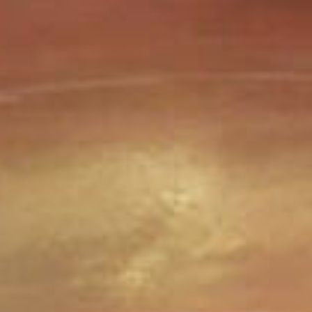
SONIC & ALL STARS RACING TRANSFORMED
STAR WARS - LE POUVOIR DE LA FORCE II
STAR WARS - LE POUVOIR DE LA FORCE
NEO TURF MASTERS
TOP PLAYER'S GOLF
THE ULTIMATE 11 - SNK FOOTBALL CHAMPIONSHIP
(SUPER SIDEKICKS 4)