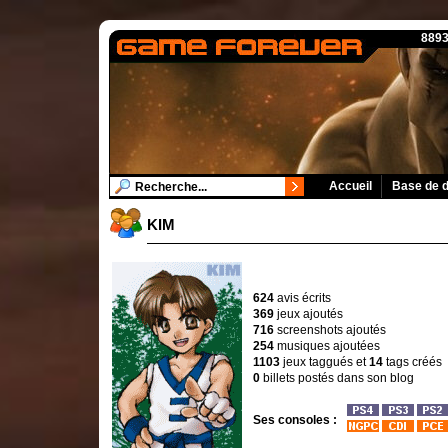
8893
Accueil
Base de 
KIM
624
avis écrits
369
jeux ajoutés
716
screenshots ajoutés
254
musiques ajoutées
1103
jeux taggués et
14
tags créés
0
billets postés dans son blog
Ses consoles :