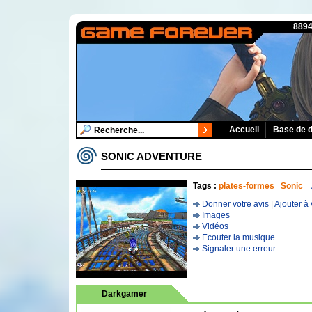
8894
Accueil
Base de 
SONIC ADVENTURE
Tags :
plates-formes
Sonic
Donner votre avis
|
Ajouter à 
Images
Vidéos
Ecouter la musique
Signaler une erreur
Darkgamer