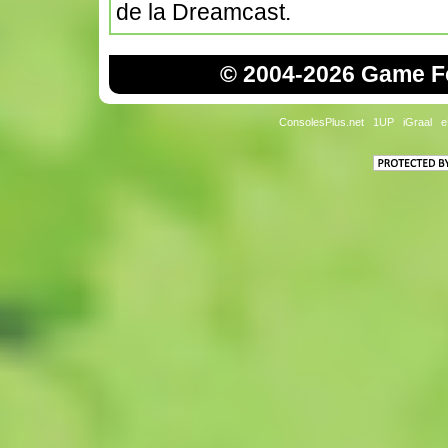
de la Dreamcast.
© 2004-2026 Game Fo
ConsolesPlus.net
1UP
iGraal
e