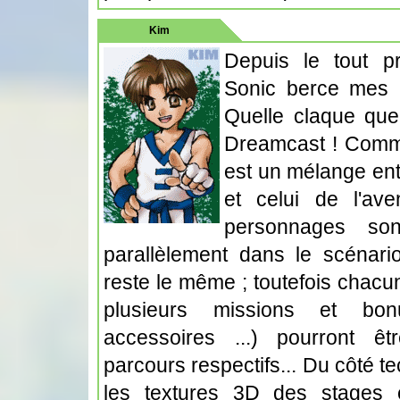
Kim
Depuis le tout p
Sonic berce mes a
Quelle claque que
Dreamcast ! Comme 
est un mélange ent
et celui de l'av
personnages son
parallèlement dans le scénario
reste le même ; toutefois chacu
plusieurs missions et bo
accessoires ...) pourront êtr
parcours respectifs... Du côté te
les textures 3D des stages 