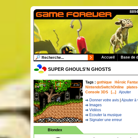
8894
Accueil
Base de 
SUPER GHOULS'N GHOSTS
Tags :
gothique
Héroïc Fanta
NintendoSwitchOnline
plates
Console 3DS
[...]
Ajouter
Donner votre avis
|
Ajouter à 
Images
Vidéos
Ecouter la musique
Signaler une erreur
Blondex