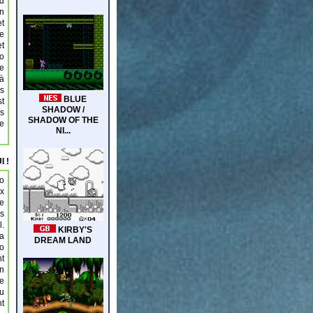
nd
en
t
de
et
io
de
 à
ès
st
is
le
I !
io
ix
re
us
l.
la
io
nt
en
de
Au
nt