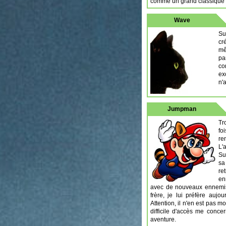
comme un grand classique 
Wave
Su
cr
mê
pa
co
ex
n'
Jumpman
Tr
fo
re
L'
Su
sa
re
en
avec de nouveaux ennemis, 
frère, je lui préfère aujo
Attention, il n'en est pas 
difficile d'accès me conc
aventure.