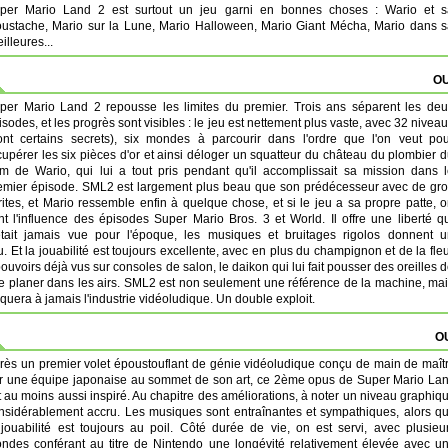
per Mario Land 2 est surtout un jeu garni en bonnes choses : Wario et s
ustache, Mario sur la Lune, Mario Halloween, Mario Giant Mécha, Mario dans 
illeures...
OU
per Mario Land 2 repousse les limites du premier. Trois ans séparent les de
isodes, et les progrès sont visibles : le jeu est nettement plus vaste, avec 32 nivea
ont certains secrets), six mondes à parcourir dans l'ordre que l'on veut po
cupérer les six pièces d'or et ainsi déloger un squatteur du château du plombier 
m de Wario, qui lui a tout pris pendant qu'il accomplissait sa mission dans 
emier épisode. SML2 est largement plus beau que son prédécesseur avec de gr
rites, et Mario ressemble enfin à quelque chose, et si le jeu a sa propre patte, 
nt l'influence des épisodes Super Mario Bros. 3 et World. Il offre une liberté q
était jamais vue pour l'époque, les musiques et bruitages rigolos donnent u
. Et la jouabilité est toujours excellente, avec en plus du champignon et de la fle
ouvoirs déjà vus sur consoles de salon, le daikon qui lui fait pousser des oreilles 
 de planer dans les airs. SML2 est non seulement une référence de la machine, ma
uera à jamais l'industrie vidéoludique. Un double exploit.
OU
rès un premier volet époustouflant de génie vidéoludique conçu de main de maît
r une équipe japonaise au sommet de son art, ce 2ème opus de Super Mario La
t au moins aussi inspiré. Au chapitre des améliorations, à noter un niveau graphiq
nsidérablement accru. Les musiques sont entraînantes et sympathiques, alors q
 jouabilité est toujours au poil. Côté durée de vie, on est servi, avec plusieu
ndes conférant au titre de Nintendo une longévité relativement élevée avec u