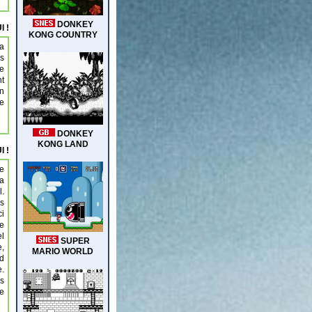
I !
la
is
de
t
Un
te
I !
te
la
l.
es
ci
de
el
e,
nd
e.
us
ue