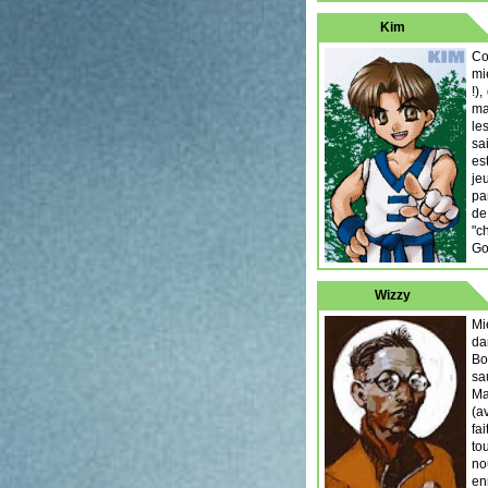
Kim
Co
mi
!)
ma
le
sa
es
je
pa
de
"c
Go
Wizzy
Mi
da
Bo
sa
Ma
(a
fa
to
no
en