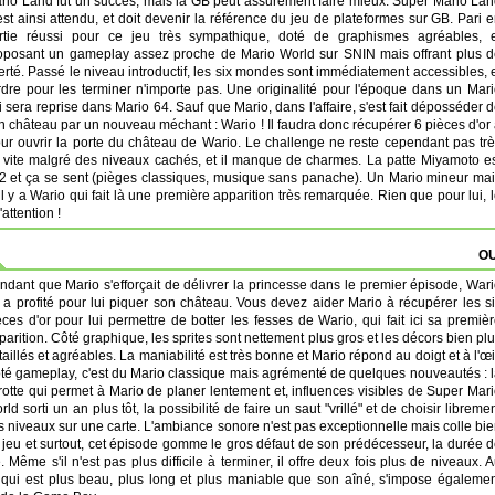
rio Land fut un succès, mais la GB peut assurément faire mieux. Super Mario La
est ainsi attendu, et doit devenir la référence du jeu de plateformes sur GB. Pari 
rtie réussi pour ce jeu très sympathique, doté de graphismes agréables, e
oposant un gameplay assez proche de Mario World sur SNIN mais offrant plus 
berté. Passé le niveau introductif, les six mondes sont immédiatement accessibles, 
ordre pour les terminer n'importe pas. Une originalité pour l'époque dans un Mar
i sera reprise dans Mario 64. Sauf que Mario, dans l'affaire, s'est fait déposséder 
n château par un nouveau méchant : Wario ! Il faudra donc récupérer 6 pièces d'or
r ouvrir la porte du château de Wario. Le challenge ne reste cependant pas tr
sez vite malgré des niveaux cachés, et il manque de charmes. La patte Miyamoto e
2 et ça se sent (pièges classiques, musique sans panache). Un Mario mineur ma
 y a Wario qui fait là une première apparition très remarquée. Rien que pour lui, 
attention !
OU
ndant que Mario s'efforçait de délivrer la princesse dans le premier épisode, War
 a profité pour lui piquer son château. Vous devez aider Mario à récupérer les s
èces d'or pour lui permettre de botter les fesses de Wario, qui fait ici sa premiè
parition. Côté graphique, les sprites sont nettement plus gros et les décors bien pl
taillés et agréables. La maniabilité est très bonne et Mario répond au doigt et à l'œi
té gameplay, c'est du Mario classique mais agrémenté de quelques nouveautés : 
rotte qui permet à Mario de planer lentement et, influences visibles de Super Mar
rld sorti un an plus tôt, la possibilité de faire un saut "vrillé" et de choisir libreme
s niveaux sur une carte. L'ambiance sonore n'est pas exceptionnelle mais colle bi
 jeu et surtout, cet épisode gomme le gros défaut de son prédécesseur, la durée 
e. Même s'il n'est pas plus difficile à terminer, il offre deux fois plus de niveaux. 
 qui est plus beau, plus long et plus maniable que son aîné, s'impose égaleme