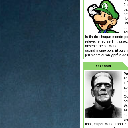
Ma
2 
pa
pr
li
l'
qu
so
la fin de chaque monde pou
relevé, le jeu se finit as
absente de ce Mario Land 
quand même bon. Et puis, il
jeu mérite qu'on y prête de l'
Xexanoth
Pe
en
pi
ap
dé
Cô
ca
Wo
se
au
vi
final, Super Mario Land 2,