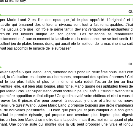
de la Game Boy.
OU
per Mario Land 2 est l'un des opus que j'ai le plus apprécié. L'originalité et 
éativité qui émanent des différents niveaux sont tout à fait remarquables. J'ira
me jusqu'à dire que l'on frôle le génie tant il devient véritablement enchanteur 
rcourir cet univers unique en son genre. Les situations se renouvellen
nstamment et à aucun moment la lassitude ou la redondance ne se font sentir. 
cellent jeu de plates-formes donc, qui aurait été le meilleur de la machine si sa sui
avait pas accompli le miracle de le surpasser.
OU
ois ans après Super Mario Land, Nintendo nous pond un deuxième opus. Mais cet
is-ci, la réalisation est dopée aux hormones, proposant des sprites énormes ! Ce
nd le jeu plus lisible et plus joli, même si cela réduit l'écran de jeu au fina
aventure, elle, est bien plus longue, plus riche. Mario gagne des aptitudes tirées d
per Mario Bros 3 et Super Mario World sortis un peu plus tôt. Et surtout, Wario fait i
 première apparition vidéoludique ! Ce gredin a volé votre château et c'est à vous 
trouver les 6 pièces d'or pour pouvoir à nouveau y entrer et affronter ce nouv
nemi juré qu'est Wario. Super Mario Land 2 propose toujours une drôle d'ambianc
de nouvelles possibilités... Et bien que plus joli et plus complet que son gra
urd'hui le premier épisode, qui propose une aventure plus légère, plus digest
moins un très bon Mario à se mettre dans la poche, mais il est moins marquant et pl
ernant. Une bonne suite qui montre que la GB peut proposer une vraie et long