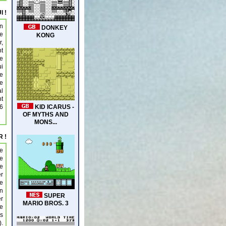
I !
en
te
r,
nt
ne
ui
de
te
al
nt
6
 !
le
me
e
er
te
On
er
de
es
).