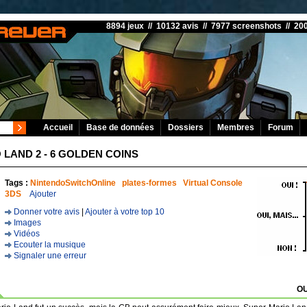
8894 jeux // 10132 avis // 7977 screenshots // 2
Accueil
Base de données
Dossiers
Membres
Forum
 LAND 2 - 6 GOLDEN COINS
Tags :
NintendoSwitchOnline
plates-formes
Virtual Console
3DS
Ajouter
Donner votre avis
|
Ajouter à votre top 10
Images
Vidéos
Ecouter la musique
Signaler une erreur
OU