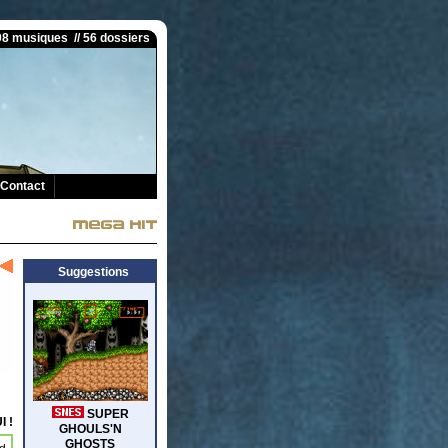
008 musiques // 56 dossiers
Contact
Suggestions
I !