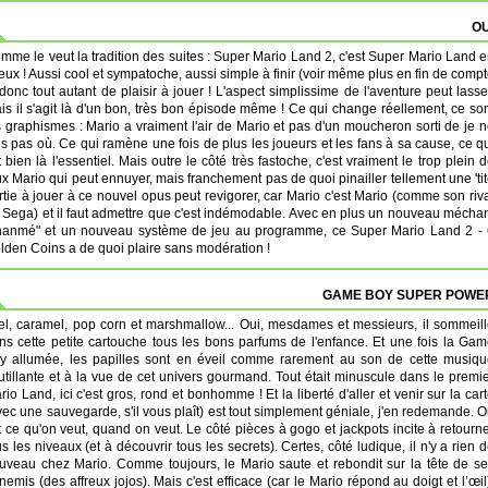
OU
mme le veut la tradition des suites : Super Mario Land 2, c'est Super Mario Land 
eux ! Aussi cool et sympatoche, aussi simple à finir (voir même plus en fin de comp
, donc tout autant de plaisir à jouer ! L'aspect simplissime de l'aventure peut lasse
is il s'agit là d'un bon, très bon épisode même ! Ce qui change réellement, ce so
s graphismes : Mario a vraiment l'air de Mario et pas d'un moucheron sorti de je 
is pas où. Ce qui ramène une fois de plus les joueurs et les fans à sa cause, ce q
t bien là l'essentiel. Mais outre le côté très fastoche, c'est vraiment le trop plein 
ux Mario qui peut ennuyer, mais franchement pas de quoi pinailler tellement une 'ti
rtie à jouer à ce nouvel opus peut revigorer, car Mario c'est Mario (comme son riv
 Sega) et il faut admettre que c'est indémodable. Avec en plus un nouveau mécha
hanmé" et un nouveau système de jeu au programme, ce Super Mario Land 2 - 
lden Coins a de quoi plaire sans modération !
GAME BOY SUPER POWER
el, caramel, pop corn et marshmallow... Oui, mesdames et messieurs, il sommeil
ns cette petite cartouche tous les bons parfums de l'enfance. Et une fois la Ga
y allumée, les papilles sont en éveil comme rarement au son de cette musiqu
utillante et à la vue de cet univers gourmand. Tout était minuscule dans le premi
rio Land, ici c'est gros, rond et bonhomme ! Et la liberté d'aller et venir sur la car
vec une sauvegarde, s'il vous plaît) est tout simplement géniale, j'en redemande. 
it ce qu'on veut, quand on veut. Le côté pièces à gogo et jackpots incite à retourn
us les niveaux (et à découvrir tous les secrets). Certes, côté ludique, il n'y a rien 
uveau chez Mario. Comme toujours, le Mario saute et rebondit sur la tête de s
nemis (des affreux jojos). Mais c'est efficace (car le Mario répond au doigt et l’œil