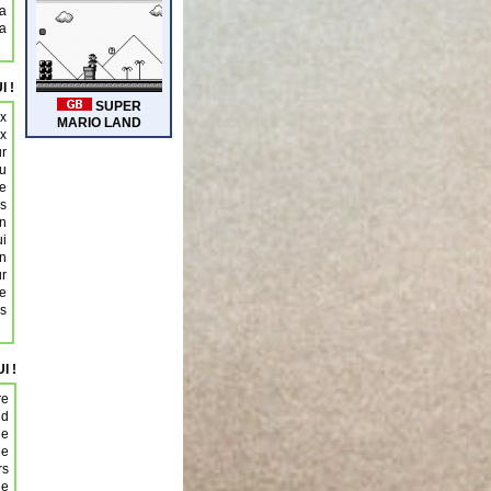
a
sa
I !
ux
ux
ur
du
le
os
on
ui
n
ur
de
is
I !
re
nd
ue
ue
rs
ne