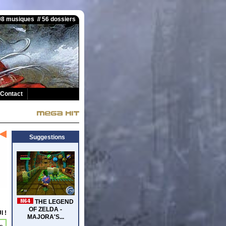
008 musiques // 56 dossiers
Contact
Suggestions
I !