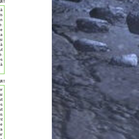
I !
 à
is
on
e.
ue
la
si
 à
ut
e.
es
 à
I !
er
ai
it
es
it
us
nt
le
ra
ar