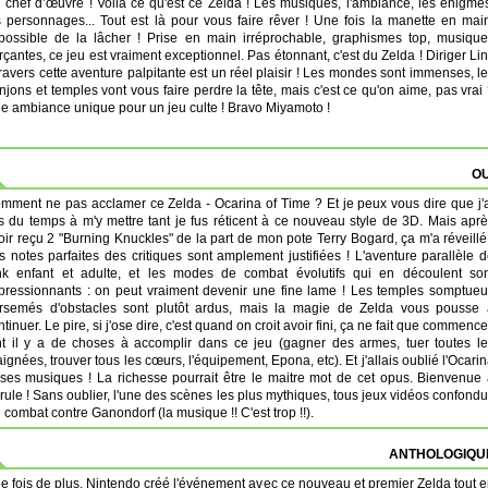
 chef d’œuvre ! Voilà ce qu'est ce Zelda ! Les musiques, l'ambiance, les énigme
s personnages... Tout est là pour vous faire rêver ! Une fois la manette en mai
possible de la lâcher ! Prise en main irréprochable, graphismes top, musiqu
rçantes, ce jeu est vraiment exceptionnel. Pas étonnant, c'est du Zelda ! Diriger Li
travers cette aventure palpitante est un réel plaisir ! Les mondes sont immenses, l
njons et temples vont vous faire perdre la tête, mais c'est ce qu'on aime, pas vrai
e ambiance unique pour un jeu culte ! Bravo Miyamoto !
OU
mment ne pas acclamer ce Zelda - Ocarina of Time ? Et je peux vous dire que j'
s du temps à m'y mettre tant je fus réticent à ce nouveau style de 3D. Mais apr
oir reçu 2 "Burning Knuckles" de la part de mon pote Terry Bogard, ça m'a réveillé
s notes parfaites des critiques sont amplement justifiées ! L'aventure parallèle 
nk enfant et adulte, et les modes de combat évolutifs qui en découlent son
pressionnants : on peut vraiment devenir une fine lame ! Les temples somptue
rsemés d'obstacles sont plutôt ardus, mais la magie de Zelda vous pousse 
ntinuer. Le pire, si j'ose dire, c'est quand on croit avoir fini, ça ne fait que commence
nt il y a de choses à accomplir dans ce jeu (gagner des armes, tuer toutes l
aignées, trouver tous les cœurs, l'équipement, Epona, etc). Et j'allais oublié l'Ocari
 ses musiques ! La richesse pourrait être le maitre mot de cet opus. Bienvenue
rule ! Sans oublier, l'une des scènes les plus mythiques, tous jeux vidéos confond
le combat contre Ganondorf (la musique !! C'est trop !!).
ANTHOLOGIQUE
e fois de plus, Nintendo créé l'événement avec ce nouveau et premier Zelda tout 