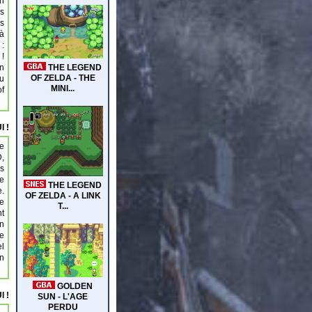
un
es
es
jà
 :
 !
on
eu
of
I !
ne
D,
es
ue
.
de
t
un
ue
el
un
I !