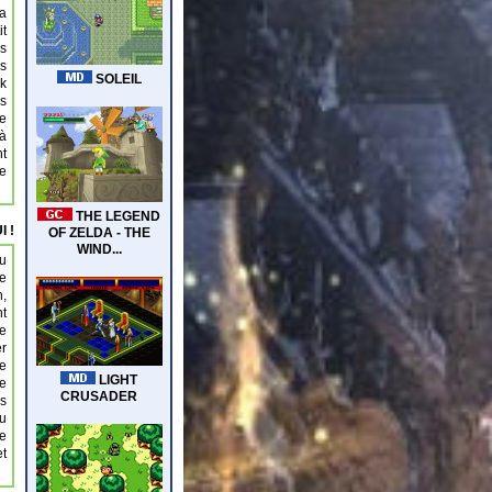
la
it
es
es
nk
ns
le
 à
nt
ne
I !
au
re
n,
nt
ne
er
re
ge
ns
nu
se
et