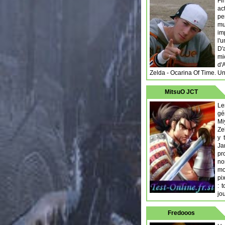
Fi
ac
pe
mu
im
l'
D'
mi
d'
Zelda - Ocarina Of Time. U
MitsuO JCT
Le
gé
Mi
Ze
y 
Ja
pr
no
mo
pi
: 
jo
Fredooos