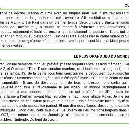
OU
fficile de décrire Ocarina of Time avec de simples mots. Aucun n'aurait assez 
ids pour exprimer la grandeur de cette aventure. S'il semblait un simple copie
ller de A Link to the Past dans un premier temps (deux univers distincts, énigme
ntenu de l'inventaire...), il faudra se rendre à l'évidence : les innovations, 
meplay mûrement réfléchi ou encore tout simplement la poésie et l'aura qui 
anent en font un jeu d'exception. L'un des rares à dépasser le cadre vidéoludiq
ur atteindre le rang d'oeuvre à part entière avec laquelle seul Majora's Mask peut 
ter de rivaliser.
LE PLUS GRAND JEU DU MONDE
rsqu'on me demande mon jeu préféré, j'hésite toujours entre les trois mêmes : FFVI
A 2, et Ocarina of Time. D'une certaine manière, c'est toujours le plus grand jeu 
us les temps. J'ai de la peine pour tous ceux qui ne le découvrent qu'aujourd'hu
ns réaliser l'immense pas de géant qui a été opéré avec OOT.C'est le Zelda de to
s superlatifs : 5 ans de développement, de teasing, d'espoir, une sortie qui
uleversé l'industrie et révolutionné le jeu vidéo. Un monde techniquement e
diquement à des années-lumière de tout ce qui a été fait en 3D jusqu'à lor
s la larme à l’œil en voyant Navi survoler le magnifique village Kokiri. Je me su
et la richesse de cet Hyrule plus vrai que nature. J'étais émerveillé face au systè
 qui depuis a été généralisé partout. Et que dire des villages, des donjons parfait
 musiques... Mon dieu, cette musique ! Le Boléro du Feu me trotte toujours dans 
ut OOT, pas même ses suites. Jamais je n'oublierais chaque seconde de ce je
elà. Merci Nintendo. Du fond du cœur.