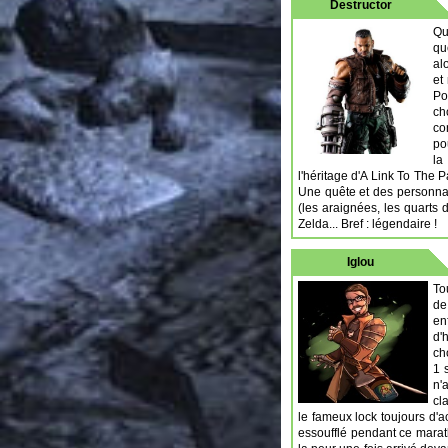
Destructor
Qu
qu
al
et
Po
ch
co
po
la
l'héritage d'A Link To The 
Une quête et des personnag
(les araignées, les quarts 
Zelda... Bref : légendaire !
Iglou
To
de
en
d'
ch
1 
n'
cl
le fameux lock toujours d'
essoufflé pendant ce marat