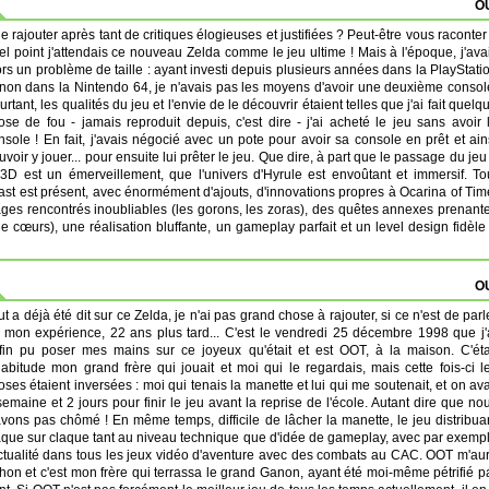
OU
e rajouter après tant de critiques élogieuses et justifiées ? Peut-être vous raconter
el point j'attendais ce nouveau Zelda comme le jeu ultime ! Mais à l'époque, j'ava
ors un problème de taille : ayant investi depuis plusieurs années dans la PlayStati
 non dans la Nintendo 64, je n'avais pas les moyens d'avoir une deuxième consol
urtant, les qualités du jeu et l'envie de le découvrir étaient telles que j'ai fait quelq
ose de fou - jamais reproduit depuis, c'est dire - j'ai acheté le jeu sans avoir 
nsole ! En fait, j'avais négocié avec un pote pour avoir sa console en prêt et ain
uvoir y jouer... pour ensuite lui prêter le jeu. Que dire, à part que le passage du jeu
 3D est un émerveillement, que l'univers d'Hyrule est envoûtant et immersif. To
Past est présent, avec énormément d'ajouts, d'innovations propres à Ocarina of Tim
es rencontrés inoubliables (les gorons, les zoras), des quêtes annexes prenant
de cœurs), une réalisation bluffante, un gameplay parfait et un level design fidèle
OU
ut a déjà été dit sur ce Zelda, je n'ai pas grand chose à rajouter, si ce n'est de parl
 mon expérience, 22 ans plus tard... C'est le vendredi 25 décembre 1998 que j'
fin pu poser mes mains sur ce joyeux qu'était et est OOT, à la maison. C'éta
habitude mon grand frère qui jouait et moi qui le regardais, mais cette fois-ci l
oses étaient inversées : moi qui tenais la manette et lui qui me soutenait, et on ava
semaine et 2 jours pour finir le jeu avant la reprise de l'école. Autant dire que no
avons pas chômé ! En même temps, difficile de lâcher la manette, le jeu distribua
aque sur claque tant au niveau technique que d'idée de gameplay, avec par exemp
actualité dans tous les jeux vidéo d'aventure avec des combats au CAC. OOT m'au
hon et c'est mon frère qui terrassa le grand Ganon, ayant été moi-même pétrifié p