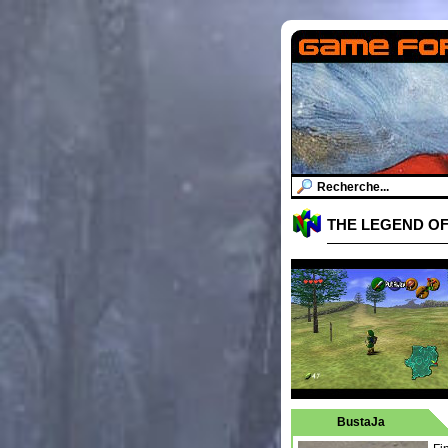
THE LEGEND OF
BustaJa