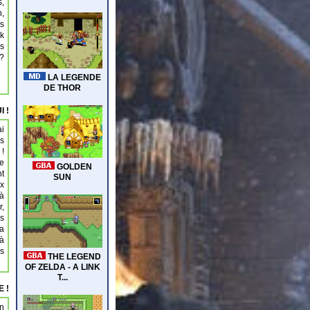
s,
n,
es
nk
es
 ?
I !
ai
ès
 !
de
t
ux
à
r,
es
na
 à
us
 !
en