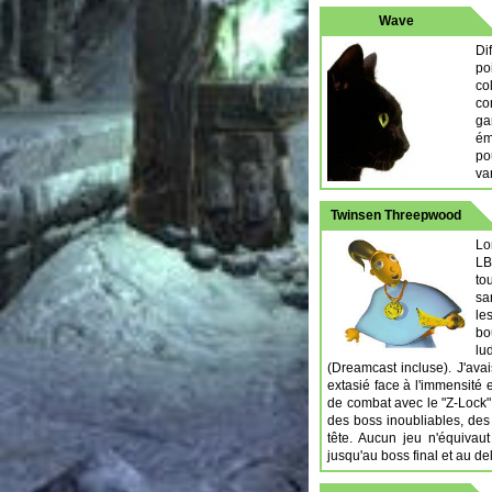
Wave
Di
po
co
co
ga
ém
po
van
Twinsen Threepwood
Lo
LB
to
sa
le
bo
lu
(Dreamcast incluse). J'avai
extasié face à l'immensité 
de combat avec le "Z-Lock",
des boss inoubliables, des
tête. Aucun jeu n'équiva
jusqu'au boss final et au d