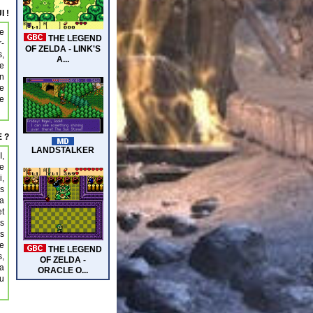
I !
de
r-
s,
le
en
ue
se
 ?
I,
de
i,
us
 a
t
s
is
me
s,
la
u