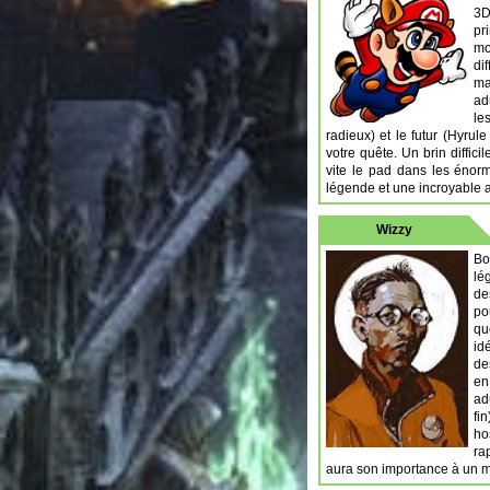
3D
pr
mo
di
ma
ad
le
radieux) et le futur (Hyrul
votre quête. Un brin diffici
vite le pad dans les énor
légende et une incroyable 
Wizzy
Bo
lé
de
po
qu
id
de
en
ad
fi
ho
ra
aura son importance à un m