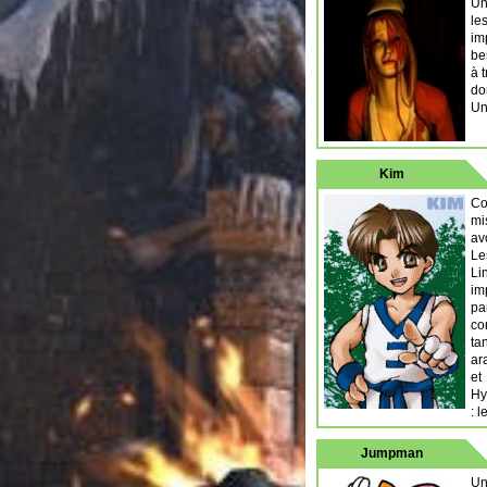
Un
le
im
be
à 
do
Un
Kim
Co
mi
av
Le
Li
im
pa
co
ta
ar
et
Hy
: 
Jumpman
Un