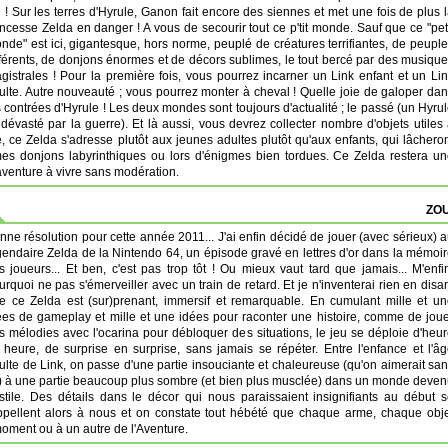
 ! Sur les terres d'Hyrule, Ganon fait encore des siennes et met une fois de plus 
incesse Zelda en danger ! A vous de secourir tout ce p'tit monde. Sauf que ce "pet
nde" est ici, gigantesque, hors norme, peuplé de créatures terrifiantes, de peupl
fférents, de donjons énormes et de décors sublimes, le tout bercé par des musiqu
gistrales ! Pour la première fois, vous pourrez incarner un Link enfant et un Li
ulte. Autre nouveauté ; vous pourrez monter à cheval ! Quelle joie de galoper da
s contrées d'Hyrule ! Les deux mondes sont toujours d'actualité ; le passé (un Hyru
e dévasté par la guerre). Et là aussi, vous devrez collecter nombre d'objets utiles
le, ce Zelda s'adresse plutôt aux jeunes adultes plutôt qu'aux enfants, qui lâchero
mes donjons labyrinthiques ou lors d'énigmes bien tordues. Ce Zelda restera u
aventure à vivre sans modération.
ZOU
nne résolution pour cette année 2011... J'ai enfin décidé de jouer (avec sérieux) 
gendaire Zelda de la Nintendo 64, un épisode gravé en lettres d'or dans la mémoi
s joueurs... Et ben, c'est pas trop tôt ! Ou mieux vaut tard que jamais... M'enfi
urquoi ne pas s'émerveiller avec un train de retard. Et je n'inventerai rien en disa
e ce Zelda est (sur)prenant, immersif et remarquable. En cumulant mille et u
ées de gameplay et mille et une idées pour raconter une histoire, comme de jou
s mélodies avec l'ocarina pour débloquer des situations, le jeu se déploie d'heu
 heure, de surprise en surprise, sans jamais se répéter. Entre l'enfance et l'â
ulte de Link, on passe d'une partie insouciante et chaleureuse (qu'on aimerait sa
n) à une partie beaucoup plus sombre (et bien plus musclée) dans un monde deve
stile. Des détails dans le décor qui nous paraissaient insignifiants au début 
ppellent alors à nous et on constate tout hébété que chaque arme, chaque obj
oment ou à un autre de l'Aventure.