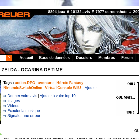
8894 jeux // 10132 avis // 7977 screenshots // 2
Accueil
Base de données
Dossiers
Membres
Forum
 ZELDA - OCARINA OF TIME
Tags :
action-RPG
aventure
Héroïc Fantasy
NintendoSwitchOnline
Virtual Console WiiU
Ajouter
Donner votre avis
|
Ajouter à votre top 10
Images
Vidéos
Ecouter la musique
Signaler une erreur
OU