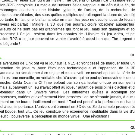
n 1998... le retour attendu d'un mythe : The Legend of Zelda ! Ce classique est 
tion-RPG incroyable. La magie de l'univers Zelda s'applique du début à la fin, d
rsonnages attachants, une histoire typique, de l'action, de la recherche, d
siques envoûtantes, des sous-quêtes multiples qui rallongent la durée de vie dé
portante. En fait, une fois la manette en main, les yeux ne décollent pas de l'écran
univers est parfait ! Malgré la 3D que l'on pourrait croire 'obsolète' aujourd'hui
ailleurs ce ne sont pas les graphismes qui font le jeu, mais son gameplay et s
crocosme ! Ce jeu restera dans les annales de l'Histoire du jeu vidéo, et p
Action-RPG à ce jour peuvent se vanter d'avoir été aussi bon que The Legend 
ne Légende !
OU
s aventures de Link ont vu le jour sur la NES et n'ont cessé de marquer toute u
nération de joueurs. Avec l'évolution technologique et l'apparition de la 3
yamoto a pu s'en donner à cœur joie et cela se voit : ce nouvel opus de la série d
lda est une merveille, un véritable chef d'œuvre qui ne peut qu'émouvoir quiconq
touche. Zelda Ocarina Of Time éblouit par son gameplay unique en son genre
mais auparavant un jeu n'avait offert au joueur autant de possibilités d'action et 
ofondeur dans un univers virtuel. Les différentes quêtes à accomplir son
mbreuses, variées et extrêmement bien pensées : on ne s'ennuie jamais, à auc
ment on ne tourne inutilement en rond ! Tout est pensé à la perfection et chaq
xel à son importance. L'univers entièrement en 3D de ce Zelda semble presque ré
tout bouge, tout vit... Ce jeu constitue une expérience inoubliable dans la vie d'
ueur : il bouleverse la perception du monde virtuel ! Une révolution !
OU