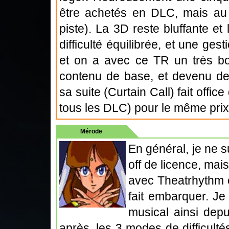
être achetés en DLC, mais au p
piste). La 3D reste bluffante et 
difficulté équilibrée, et une ges
et on a avec ce TR un très bo
contenu de base, et devenu de
sa suite (Curtain Call) fait offic
tous les DLC) pour le même prix
Mérode
En général, je ne s
off de licence, mai
avec Theatrhythm e
fait embarquer. J
musical ainsi dep
après, les 3 modes de difficultés