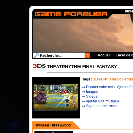
8894
Accueil
Base de 
THEATRHYTHM FINAL FANTASY
Tags :
3D relief
Héroïc Fanta
Donner votre avis
|
Ajouter à 
Images
Vidéos
Ajouter une musique
Signaler une erreur
Twinsen Threepwood