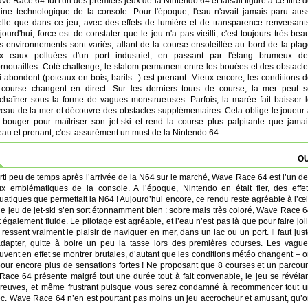
ve Race 64 fut l'un des premiers jeux de la Nintendo 64 et faisait figure à ce titre 
trine technologique de la console. Pour l'époque, l'eau n'avait jamais paru aus
elle que dans ce jeu, avec des effets de lumière et de transparence renversant
jourd'hui, force est de constater que le jeu n'a pas vieilli, c'est toujours très bea
s environnements sont variés, allant de la course ensoleillée au bord de la pla
x eaux polluées d'un port industriel, en passant par l'étang brumeux de
rnouailles. Coté challenge, le slalom permanent entre les bouées et des obstacl
i abondent (poteaux en bois, barils...) est prenant. Mieux encore, les conditions 
 course changent en direct. Sur les derniers tours de course, la mer peut s
chaîner sous la forme de vagues monstrueuses. Parfois, la marée fait baisser 
veau de la mer et découvre des obstacles supplémentaires. Cela oblige le joueur
 bouger pour maîtriser son jet-ski et rend la course plus palpitante que jama
Beau et prenant, c'est assurément un must de la Nintendo 64.
OU
rti peu de temps après l’arrivée de la N64 sur le marché, Wave Race 64 est l’un d
ux emblématiques de la console. A l’époque, Nintendo en était fier, des effe
uatiques que permettait la N64 ! Aujourd’hui encore, ce rendu reste agréable à l’œi
 le jeu de jet-ski s’en sort étonnamment bien : sobre mais très coloré, Wave Race 
t également fluide. Le pilotage est agréable, et l’eau n’est pas là que pour faire joli
 ressent vraiment le plaisir de naviguer en mer, dans un lac ou un port. Il faut jus
adapter, quitte à boire un peu la tasse lors des premières courses. Les vagu
uvent en effet se montrer brutales, d’autant que les conditions météo changent – 
pour encore plus de sensations fortes ! Ne proposant que 8 courses et un parcou
Race 64 présente malgré tout une durée tout à fait convenable, le jeu se révéla
s épreuves, et même frustrant puisque vous serez condamné à recommencer tout 
c. Wave Race 64 n’en est pourtant pas moins un jeu accrocheur et amusant, qu’