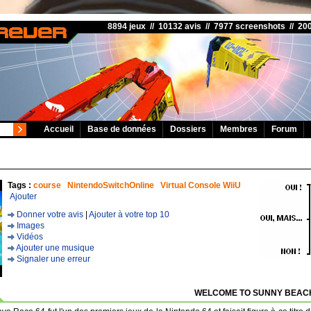
8894 jeux // 10132 avis // 7977 screenshots // 2
Accueil
Base de données
Dossiers
Membres
Forum
Tags :
course
NintendoSwitchOnline
Virtual Console WiiU
Ajouter
Donner votre avis
|
Ajouter à votre top 10
Images
Vidéos
Ajouter une musique
Signaler une erreur
WELCOME TO SUNNY BEACH