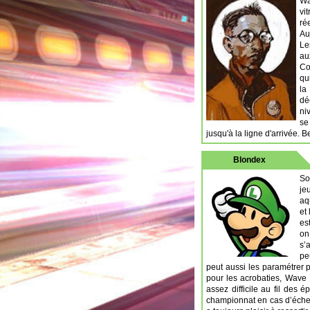
Wa
vi
ré
Au
Le
au
Co
qu
la
dé
ni
se
jusqu'à la ligne d'arrivée. 
Blondex
So
je
aq
et
es
on
s’
pe
peut aussi les paramétrer 
pour les acrobaties, Wave 
assez difficile au fil de
championnat en cas d’éche