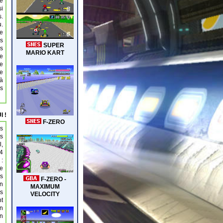
de
si
s.
u.
ge
s
es
de
e
le
 à
is
I !
es
ts
l,
64
 :
te
es
on
rs
nt
un
on