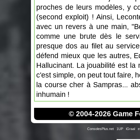
proches de leurs modèles, y co
(second exploit) ! Ainsi, Lecon
avec un revers à une main, "
comme une brute dès le serv
presque dos au filet au service
défend mieux que les autres, Ed
Hallucinant. La jouabilité est l
c'est simple, on peut tout faire
la course cher à Sampras... ab
inhumain !
© 2004-2026 Game Fo
ConsolesPlus.net
1UP
iGraal
e