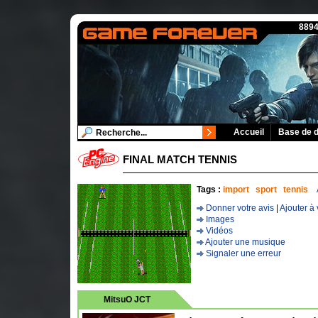
8894
Accueil
Base de 
FINAL MATCH TENNIS
Tags :
import
sport
tennis
Donner votre avis
|
Ajouter à 
Images
Vidéos
Ajouter une musique
Signaler une erreur
MitsuO JCT