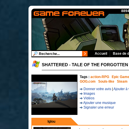
8894
Accueil
Base de 
SHATTERED - TALE OF THE FORGOTTEN
Tags :
action-RPG
Epic Game
GOG.com
Souls-like
Steam
Donner votre avis
|
Ajouter à 
Images
Vidéos
Ajouter une musique
Signaler une erreur
Iglou