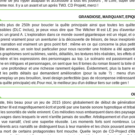
tème de jeu hyper adaptatif et accessible à tous les joueurs ; le Lore, super bi
e moi. Il y a un avant et un après TW3. CD Projekt, merci !
GRANDIOSE, MARQUANT, EPIQ
rès plus de 250h pour boucler la quête principale ainsi que toutes les quêt
ssibles (DLC inclus), je peux vous dire que The Witcher III est LE jeu d'aventu
ec un grand A. L'exploration dans ce monde ouvert gigantesque est un régal, et 
 prend vraiment pour un aventurier à la découverte de trésors, de lieux inexploré
 narration est vraiment un gros point fort : même en ce qui concerne la plus peti
ête annexe, un soin tout particulier pour nous raconter une histoire a été apport
s graphismes sont sublimes, variés, détaillés, les textures très réalistes, les effets 
mière et les expressions des personnages au top. Le scénario est passionnant 
che en intrigues et personnages, on sent que les 8 tomes du roman tissent la toile 
e une profondeur et une richesse rarement égalées. Évidemment, plus la barre e
t les petits détails qui demandent amélioration (pour la suite ?) : menu d'u
meplay un peu brouillon, level design perfectible (pas de récompense intéressan
a quête principale) etc.Pour moi, le meilleur jeu d'un éditeur tiers sur cette gen !
OU
ste, très beau pour un jeu de 2015 (donc globalement de début de génération
tcher III est magnifiquement écrit et porté par une bande sonore hypnotique et triba
 les sonorités de vielle enivrent. Ces mélodies nous embarquent dans des paysag
uvages dans lesquels le vent n'arrête jamais de souffler. Artistiquement et d'un poi
 vue narratif, c'est une superbe réussite. Les moments forts sont nombreux. L
fférents arcs narratifs se distinguent tous à leur manière et les choix pouvant amen
la mort de certains protagonistes font mouche. Quelle leçon de CD-Project d'êt