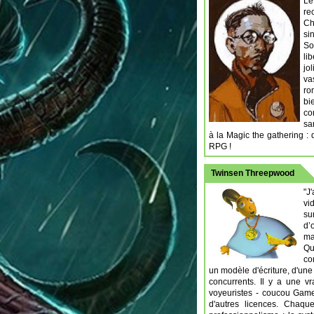
Le
re
Ch
si
So
li
jo
va
ro
bi
co
sa
à la Magic the gathering : 
RPG !
Twinsen Threepwood
"J
vi
su
d’
ma
Qu
co
un modèle d'écriture, d'une
concurrents. Il y a une v
voyeuristes - coucou Game
d'autres licences. Chaqu