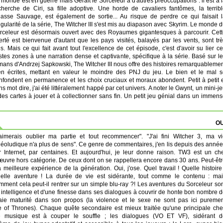
 monde est en guerre mais Geralt le Sorceleur a d'autres préoccupations : il est à 
cherche de Ciri, sa fille adoptive. Une horde de cavaliers fantômes, la terrib
asse Sauvage, est également de sortie... Au risque de perdre ce qui faisait 
ngularité de la série, The Witcher III s'est mis au diapason avec Skyrim. Le monde 
rceleur est désormais ouvert avec des Royaumes gigantesques à parcourir. Cet
berté est bienvenue d'autant que les pays visités, balayés par les vents, sont tr
lis. Mais ce qui fait avant tout l'excellence de cet épisode, c'est d'avoir su lier c
stes zones à une narration dense et captivante, spécifique à la série. Basé sur l
mans d'Andrzej Sapkowski, The Witcher III nous offre des histoires remarquableme
en écrites, mettant en valeur le moindre des PNJ du jeu. Le bien et le mal 
nfondent en permanence et les choix cruciaux et moraux abondent. Petit à petit 
ns mot dire, j'ai été littéralement happé par cet univers. A noter le Gwynt, un mini-j
des cartes à jouer et à collectionner sans fin. Un petit jeu génial dans un immen
OU
'aimerais oublier ma partie et tout recommencer". "J'ai fini Witcher 3, ma v
déoludique n'a plus de sens". Ce genre de commentaires, j'en lis depuis des anné
r Internet, par centaines. Et aujourd'hui, je leur donne raison. TW3 est un ch
œuvre hors catégorie. De ceux dont on se rappellera encore dans 30 ans. Peut-êt
 meilleure expérience de la génération. Oui, j'ose. Quel travail ! Quelle histoire
elle aventure ! La durée de vie est sidérante, tout comme le contenu : mai
mment cela peut-il rentrer sur un simple blu-ray ?! Les aventures du Sorceleur so
 intelligence et d'une finesse dans ses dialogues à couvrir de honte bon nombre 
raie maturité dans son propos (la violence et le sexe ne sont pas ici pureme
 of Thrones). Chaque quête secondaire est mieux traitée qu'une principale ch
e musique est à couper le souffle ; les dialogues (VO ET VF), sidérant d