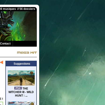
008 musiques // 56 dossiers
Contact
Suggestions
 !