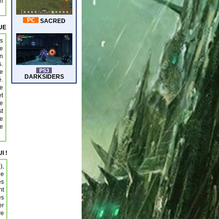
en
UE
es
re
on
s.
te
é.
de
et
de
st
ne
te
I !
),
le
es
nt
es
er
re