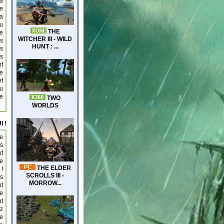
la
le
la
du
te
ès
es
es
nt
se
et
eu
se
I !
ie
es
ef
re
 !
s
nt
de
nt
ez
e