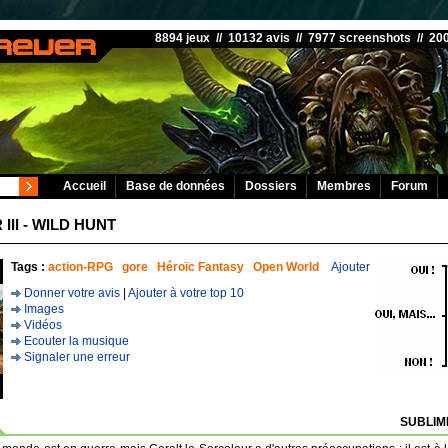
8894 jeux // 10132 avis // 7977 screenshots // 2
Accueil
Base de données
Dossiers
Membres
Forum
III - WILD HUNT
Tags :
action-RPG
gore
Héroïc Fantasy
Open World
Ajouter
Donner votre avis
|
Ajouter à votre top 10
Images
Vidéos
Ecouter la musique
Signaler une erreur
SUBLIME