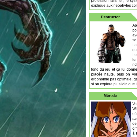
professionnalisme ; le sys
expliqué aux néophytes comm
Destructor
Ap
po
av
se
La
qu
Le
lu
ri
fond du jeu et ça lui donn
placée haute, plus on voi
ergonomie pas optimale, ga
si on explore plus loin que l
Mérode
Va
Wi
où
sa
de
di
à 