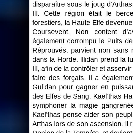
disparaître sous le joug d’Arth
III. Cette région était le ber
forestiers, la Haute Elfe devenu
Coursevent. Non content d’av
également corrompu le Puits de 
Réprouvés, parvient non sans m
dans la Horde. Illidan prend la f
III, afin de la contrôler et asserv
faire des forçats. Il a égaleme
Gul’dan pour gagner en puissan
des Elfes de Sang, Kael’thas Hau
symphoner la magie gangrenée
Kael’thas pense aider son peuple
Arthas lors de son ascension. Il 